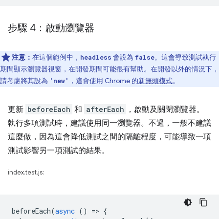
步驟 4：啟動瀏覽器
注意：
在這個範例中，
會設為
。這會導致測試執行
headless
false
期間顯示瀏覽器視窗，在開發期間可能很有幫助。在開發以外的情況下，
請考慮將其設為
，這會使用 Chrome 的
新無頭模式
。
'new'
更新
beforeEach
和
afterEach
，啟動及關閉瀏覽器。
執行多項測試時，建議使用同一瀏覽器。不過，一般不建議
這麼做，因為這會降低測試之間的隔離程度，可能導致一項
測試影響另一項測試的結果。
index.test.js:
beforeEach
(
async
()
=
>
{