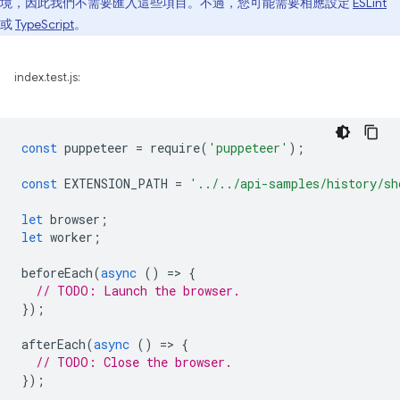
境，因此我們不需要匯入這些項目。不過，您可能需要相應設定
ESLint
或
TypeScript
。
index.test.js:
const
puppeteer
=
require
(
'puppeteer'
);
const
EXTENSION_PATH
=
'../../api-samples/history/sh
let
browser
;
let
worker
;
beforeEach
(
async
()
=
>
{
// TODO: Launch the browser.
});
afterEach
(
async
()
=
>
{
// TODO: Close the browser.
});