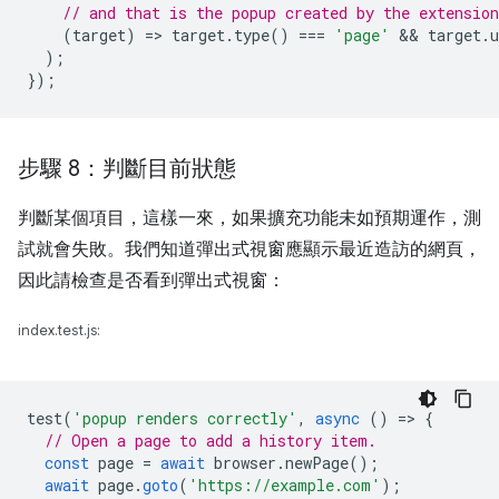
// and that is the popup created by the extension
(
target
)
=
>
target
.
type
()
===
'page'
 && 
target
.
u
);
});
步驟 8：判斷目前狀態
判斷某個項目，這樣一來，如果擴充功能未如預期運作，測
試就會失敗。我們知道彈出式視窗應顯示最近造訪的網頁，
因此請檢查是否看到彈出式視窗：
index.test.js:
test
(
'popup renders correctly'
,
async
()
=
>
{
// Open a page to add a history item.
const
page
=
await
browser
.
newPage
();
await
page
.
goto
(
'https://example.com'
);