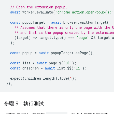
// Open the extension popup.
await
worker
.
evaluate
(
'chrome.action.openPopup();'
const
popupTarget
=
await
browser
.
waitForTarget
(
// Assumes that there is only one page with the 
// and that is the popup created by the extension
(
target
)
=
>
target
.
type
()
===
'page'
 && 
target
.
u
);
const
popup
=
await
popupTarget
.
asPage
();
const
list
=
await
page
.
$
(
'ul'
);
const
children
=
await
list
.
$$
(
'li'
);
expect
(
children
.
length
).
toBe
(
1
);
});
步驟 9：執行測試