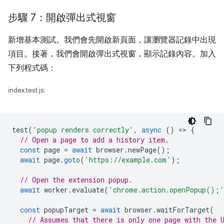
步驟 7：開啟彈出式視窗
新增基本測試。我們會先開啟新頁面，讓瀏覽器記錄中出現
項目。接著，我們會開啟彈出式視窗，顯示記錄內容。加入
下列程式碼：
index.test.js:
test
(
'popup renders correctly'
,
async
()
=
>
{
// Open a page to add a history item.
const
page
=
await
browser
.
newPage
();
await
page
.
goto
(
'https://example.com'
);
// Open the extension popup.
await
worker
.
evaluate
(
'chrome.action.openPopup();'
const
popupTarget
=
await
browser
.
waitForTarget
(
// Assumes that there is only one page with the 