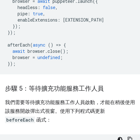
browser
=
await
puppeteer
.
launch
({
headless
:
false
,
pipe
:
true
,
enableExtensions
:
[
EXTENSION_PATH
]
});
});
afterEach
(
async
()
=
>
{
await
browser
.
close
();
browser
=
undefined
;
});
步驟 5：等待擴充功能服務工作人員
我們需要等待擴充功能服務工作人員啟動，才能在稍後使用
該服務開啟彈出式視窗。使用下列程式碼更新
beforeEach
函式：