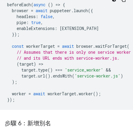
beforeEach
(
async
()
=
>
{
browser
=
await
puppeteer
.
launch
({
headless
:
false
,
pipe
:
true
,
enableExtensions
:
[
EXTENSION_PATH
]
});
const
workerTarget
=
await
browser
.
waitForTarget
(
// Assumes that there is only one service worker
// and its URL ends with service-worker.js.
(
target
)
=
target
.
type
()
===
'service_worker'
target
.
url
().
endsWith
(
'service-worker.js'
)
);
worker
=
await
workerTarget
.
worker
();
});
步驟 6：新增別名