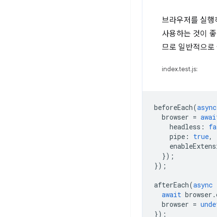
브라우저를 실행
사용하는 것이 좋
므로 일반적으로
index.test.js:
beforeEach
(
async
browser
=
awai
headless
:
fa
pipe
:
true
,
enableExtens
});
});
afterEach
(
async
await
browser
.
browser
=
unde
});