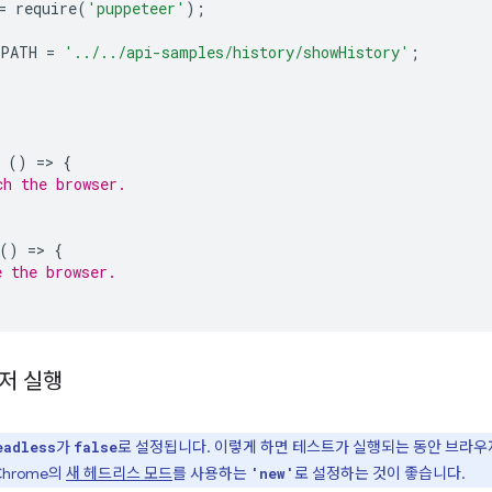
=
require
(
'puppeteer'
);
_PATH
=
'../../api-samples/history/showHistory'
;
()
=
>
{
ch the browser.
()
=
>
{
e the browser.
저 실행
가
로 설정됩니다. 이렇게 하면 테스트가 실행되는 동안 브라우
eadless
false
Chrome의
새 헤드리스 모드
를 사용하는
로 설정하는 것이 좋습니다.
'new'