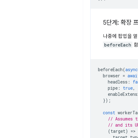
5단계: 확장 
나중에 팝업을 열
beforeEach
함
beforeEach
(
async
browser
=
awai
headless
:
fa
pipe
:
true
,
enableExtens
});
const
workerTa
// Assumes t
// and its U
(
target
)
=
target
.
typ