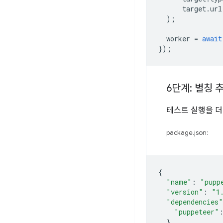
target
.
url
);
worker
=
await
});
6단계: 별칭 
테스트 실행을 더
package.json:
{
"name"
:
"pupp
"version"
:
"1
"dependencies"
"puppeteer"
},