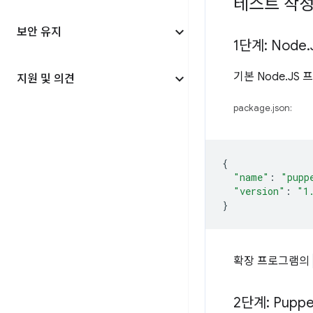
테스트 작
보안 유지
1단계: Node
.
기본 Node.J
지원 및 의견
package.json:
{
"name"
:
"pupp
"version"
:
"1
}
확장 프로그램의
2단계: Puppe