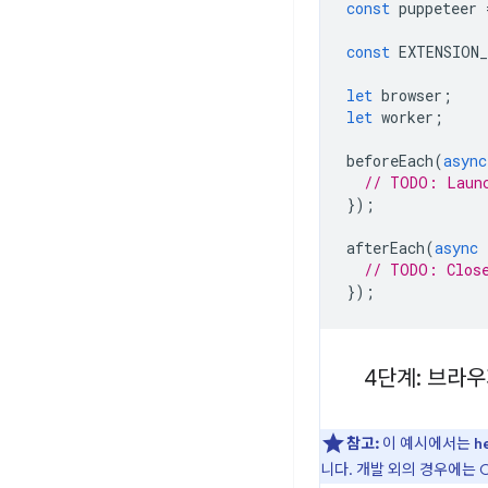
const
puppeteer
const
EXTENSION
let
browser
;
let
worker
;
beforeEach
(
async
// TODO: Laun
});
afterEach
(
async
// TODO: Clos
});
4단계: 브라우
참고:
이 예시에서는
h
니다. 개발 외의 경우에는 