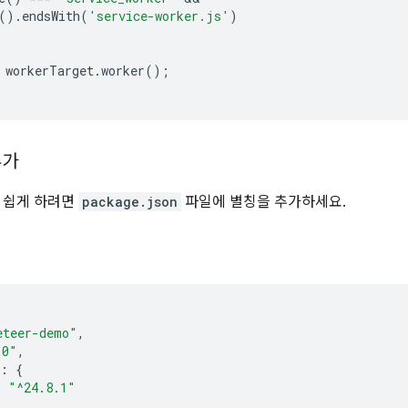
().
endsWith
(
'service-worker.js'
)
workerTarget
.
worker
();
추가
 쉽게 하려면
package.json
파일에 별칭을 추가하세요.
eteer-demo"
,
.0"
,
:
{
:
"^24.8.1"