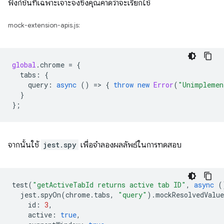
ฟังก์ชันที่เฉพาะเจาะจงซึ่งคุณคาดว่าจะเรียกใช้
mock-extension-apis.js:
global
.
chrome
=
{
tabs
:
{
query
:
async
()
=
>
{
throw
new
Error
(
"Unimplemen
}
};
จากนั้นใช้
jest.spy
เพื่อจำลองผลลัพธ์ในการทดสอบ
test
(
"getActiveTabId returns active tab ID"
,
async
(
jest
.
spyOn
(
chrome
.
tabs
,
"query"
).
mockResolvedValue
id
:
3
,
active
:
true
,