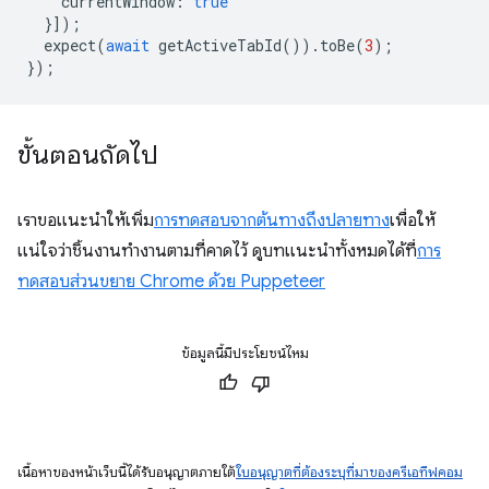
currentWindow
:
true
}]);
expect
(
await
getActiveTabId
()).
toBe
(
3
);
});
ขั้นตอนถัดไป
เราขอแนะนําให้เพิ่ม
การทดสอบจากต้นทางถึงปลายทาง
เพื่อให้
แน่ใจว่าชิ้นงานทํางานตามที่คาดไว้ ดูบทแนะนำทั้งหมดได้ที่
การ
ทดสอบส่วนขยาย Chrome ด้วย Puppeteer
ข้อมูลนี้มีประโยชน์ไหม
เนื้อหาของหน้าเว็บนี้ได้รับอนุญาตภายใต้
ใบอนุญาตที่ต้องระบุที่มาของครีเอทีฟคอม