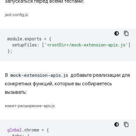
запускаться перед всеми тестами:
jest.config.js:
module
.
exports
=
{
setupFiles
:
[
'<rootDir>/mock-extension-apis.js'
]
};
В
mock-extension-apis.js
добавьте реализации для
конкретных функций, которые вы собираетесь
вызывать:
макет-расширение-apis.js:
global
.
chrome
=
{
tabs
:
{