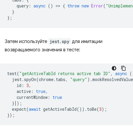
query
:
async
()
=
>
{
throw
new
Error
(
"Unimplemen
}
};
Затем используйте
jest.spy
для имитации
возвращаемого значения в тесте:
test
(
"getActiveTabId returns active tab ID"
,
async
(
jest
.
spyOn
(
chrome
.
tabs
,
"query"
).
mockResolvedValue
id
:
3
,
active
:
true
,
currentWindow
:
true
}]);
expect
(
await
getActiveTabId
()).
toBe
(
3
);
});