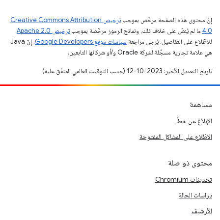
إنّ محتوى هذه الصفحة مرخّص بموجب
ترخيص Creative Commons Attribution
4.0‏
ما لم يُنصّ على خلاف ذلك، ونماذج الرموز مرخّصة بموجب
ترخيص Apache 2.0‏
.
للاطّلاع على التفاصيل، يُرجى مراجعة
سياسات موقع Google Developers‏
. إنّ Java
هي علامة تجارية مسجَّلة لشركة Oracle و/أو شركائها التابعين.
تاريخ التعديل الأخير: 2023-10-12 (حسب التوقيت العالمي المتفَّق عليه)
مساهمة
الإبلاغ عن خطأ
الاطّلاع على المشاكل المفتوحة
محتوى ذو صلة
تحديثات Chromium
دراسات الحالة
الأرشيف