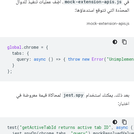
في
mock-extension-apis.js
، أضِف عمليات تنفيذ للدوال
المحدّدة التي تتوقع استدعاؤها:
mock-extension-apis.js:
global
.
chrome
=
{
tabs
:
{
query
:
async
()
=
>
{
throw
new
Error
(
"Unimplemen
}
};
بعد ذلك، يمكنك استخدام
jest.spy
لمحاكاة قيمة معروضة في
اختبار:
test
(
"getActiveTabId returns active tab ID"
,
async
(
jest
.
spyOn
(
chrome
.
tabs
,
"query"
).
mockResolvedValue