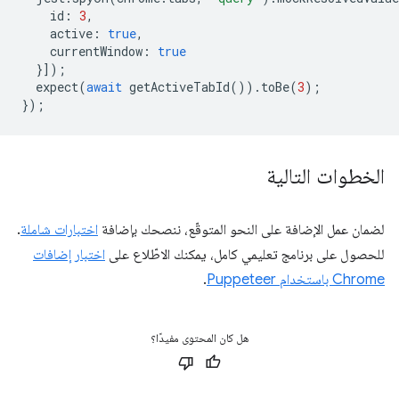
id
:
3
,
active
:
true
,
currentWindow
:
true
}]);
expect
(
await
getActiveTabId
()).
toBe
(
3
);
});
الخطوات التالية
لضمان عمل الإضافة على النحو المتوقّع، ننصحك بإضافة
اختبارات شاملة
.
للحصول على برنامج تعليمي كامل، يمكنك الاطّلاع على
اختبار إضافات
Chrome باستخدام Puppeteer
.
هل كان المحتوى مفيدًا؟