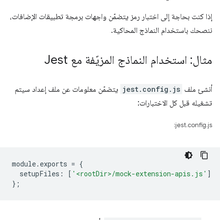
إذا كنت بحاجة إلى اختبار رمز يتضمّن واجهات برمجة تطبيقات الإضافات،
ننصحك باستخدام النماذج المحاكية.
مثال: استخدام النماذج المزيّفة مع Jest
أنشئ ملف
jest.config.js
يتضمّن معلومات عن ملف إعداد سيتم
تشغيله قبل كل الاختبارات:
jest.config.js:
module
.
exports
=
{
setupFiles
:
[
'<rootDir>/mock-extension-apis.js'
]
};