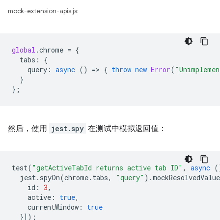
mock-extension-apis.js:
global
.
chrome
=
{
tabs
:
{
query
:
async
()
=
>
{
throw
new
Error
(
"Unimplemen
}
};
然后，使用
jest.spy
在测试中模拟返回值：
test
(
"getActiveTabId returns active tab ID"
,
async
(
jest
.
spyOn
(
chrome
.
tabs
,
"query"
).
mockResolvedValue
id
:
3
,
active
:
true
,
currentWindow
:
true
}]);