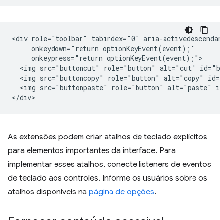
<div role="toolbar" tabindex="0" aria-activedescendan
     onkeydown="return optionKeyEvent(event);"

     onkeypress="return optionKeyEvent(event);">

  <img src="buttoncut" role="button" alt="cut" id="b
  <img src="buttoncopy" role="button" alt="copy" id=
  <img src="buttonpaste" role="button" alt="paste" i
As extensões podem criar atalhos de teclado explícitos
para elementos importantes da interface. Para
implementar esses atalhos, conecte listeners de eventos
de teclado aos controles. Informe os usuários sobre os
atalhos disponíveis na
página de opções
.