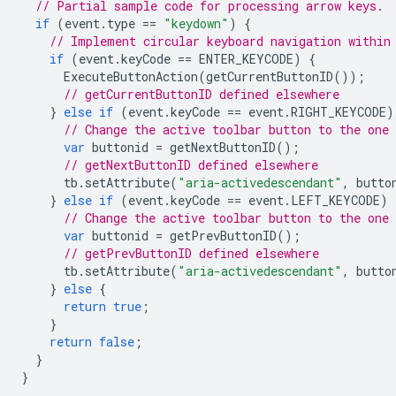
// Partial sample code for processing arrow keys.
if
(
event
.
type
==
"keydown"
)
{
// Implement circular keyboard navigation within
if
(
event
.
keyCode
==
ENTER_KEYCODE
)
{
ExecuteButtonAction
(
getCurrentButtonID
());
// getCurrentButtonID defined elsewhere
}
else
if
(
event
.
keyCode
==
event
.
RIGHT_KEYCODE
)
// Change the active toolbar button to the one
var
buttonid
=
getNextButtonID
();
// getNextButtonID defined elsewhere
tb
.
setAttribute
(
"aria-activedescendant"
,
butto
}
else
if
(
event
.
keyCode
==
event
.
LEFT_KEYCODE
)
// Change the active toolbar button to the one
var
buttonid
=
getPrevButtonID
();
// getPrevButtonID defined elsewhere
tb
.
setAttribute
(
"aria-activedescendant"
,
butto
}
else
{
return
true
;
}
return
false
;
}
}