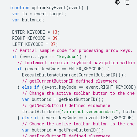
function
optionKeyEvent
(
event
)
{
var
tb
=
event
.
target
;
var
buttonid
;
ENTER_KEYCODE
=
13
;
RIGHT_KEYCODE
=
39
;
LEFT_KEYCODE
=
37
;
// Partial sample code for processing arrow keys.
if
(
event
.
type
==
"keydown"
)
{
// Implement circular keyboard navigation within
if
(
event
.
keyCode
==
ENTER_KEYCODE
)
{
ExecuteButtonAction
(
getCurrentButtonID
());
// getCurrentButtonID defined elsewhere
}
else
if
(
event
.
keyCode
==
event
.
RIGHT_KEYCODE
)
// Change the active toolbar button to the one
var
buttonid
=
getNextButtonID
();
// getNextButtonID defined elsewhere
tb
.
setAttribute
(
"aria-activedescendant"
,
butto
}
else
if
(
event
.
keyCode
==
event
.
LEFT_KEYCODE
)
// Change the active toolbar button to the one
var
buttonid
=
getPrevButtonID
();
// getPrevButtonID defined elsewhere