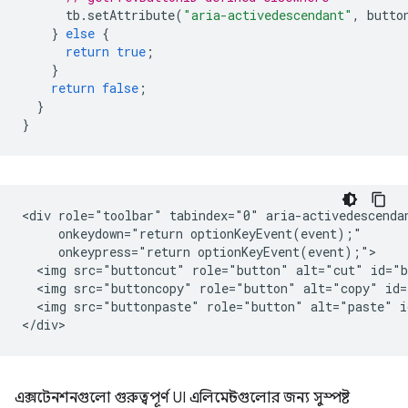
tb
.
setAttribute
(
"aria-activedescendant"
,
butto
}
else
{
return
true
;
}
return
false
;
}
}
<div role="toolbar" tabindex="0" aria-activedescendan
     onkeydown="return optionKeyEvent(event);"

     onkeypress="return optionKeyEvent(event);">

  <img src="buttoncut" role="button" alt="cut" id="b
  <img src="buttoncopy" role="button" alt="copy" id=
  <img src="buttonpaste" role="button" alt="paste" i
এক্সটেনশনগুলো গুরুত্বপূর্ণ UI এলিমেন্টগুলোর জন্য সুস্পষ্ট