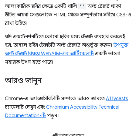
আলংকারিক ছবির ক্ষেত্রে একটি খালি
""
অল্ট টেক্সট থাকা
উচিত অথবা সেগুলোকে HTML থেকে সম্পূর্ণভাবে সরিয়ে CSS-এ
রাখা উচিত।
যদি এক্সটেনশনটিতে কোনো ছবির মধ্যে টেক্সট ব্যবহার করতেই
হয়, তাহলে ছবির টেক্সটটি অল্ট টেক্সটে অন্তর্ভুক্ত করুন।
উপযুক্ত
অল্ট টেক্সট বিষয়ে WebAIM-এর আর্টিকেলটি
একটি ভালো
সহায়ক উৎস হতে পারে।
আরও জানুন
Chrome-এ অ্যাক্সেসিবিলিটি সম্পর্কে আরও জানতে
A11ycasts
চ্যানেলটি দেখুন এবং
Chromium Accessibility Technical
Documentation-টি
পড়ুন।
এটি কাজে লেগেছে?