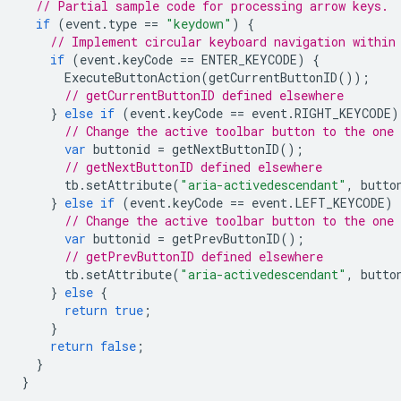
// Partial sample code for processing arrow keys.
if
(
event
.
type
==
"keydown"
)
{
// Implement circular keyboard navigation within
if
(
event
.
keyCode
==
ENTER_KEYCODE
)
{
ExecuteButtonAction
(
getCurrentButtonID
());
// getCurrentButtonID defined elsewhere
}
else
if
(
event
.
keyCode
==
event
.
RIGHT_KEYCODE
)
// Change the active toolbar button to the one
var
buttonid
=
getNextButtonID
();
// getNextButtonID defined elsewhere
tb
.
setAttribute
(
"aria-activedescendant"
,
butto
}
else
if
(
event
.
keyCode
==
event
.
LEFT_KEYCODE
)
// Change the active toolbar button to the one
var
buttonid
=
getPrevButtonID
();
// getPrevButtonID defined elsewhere
tb
.
setAttribute
(
"aria-activedescendant"
,
butto
}
else
{
return
true
;
}
return
false
;
}
}