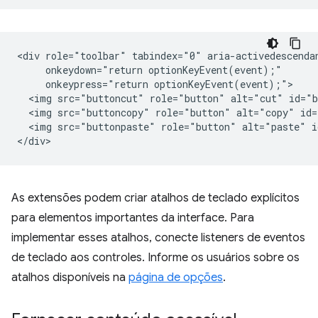
<div role="toolbar" tabindex="0" aria-activedescendan
     onkeydown="return optionKeyEvent(event);"

     onkeypress="return optionKeyEvent(event);">

  <img src="buttoncut" role="button" alt="cut" id="b
  <img src="buttoncopy" role="button" alt="copy" id=
  <img src="buttonpaste" role="button" alt="paste" i
As extensões podem criar atalhos de teclado explícitos
para elementos importantes da interface. Para
implementar esses atalhos, conecte listeners de eventos
de teclado aos controles. Informe os usuários sobre os
atalhos disponíveis na
página de opções
.