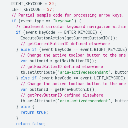
RIGHT_KEYCODE
=
39
;
LEFT_KEYCODE
=
37
;
// Partial sample code for processing arrow keys.
if
(
event
.
type
==
"keydown"
)
{
// Implement circular keyboard navigation within
if
(
event
.
keyCode
==
ENTER_KEYCODE
)
{
ExecuteButtonAction
(
getCurrentButtonID
());
// getCurrentButtonID defined elsewhere
}
else
if
(
event
.
keyCode
==
event
.
RIGHT_KEYCODE
)
// Change the active toolbar button to the one
var
buttonid
=
getNextButtonID
();
// getNextButtonID defined elsewhere
tb
.
setAttribute
(
"aria-activedescendant"
,
butto
}
else
if
(
event
.
keyCode
==
event
.
LEFT_KEYCODE
)
// Change the active toolbar button to the one
var
buttonid
=
getPrevButtonID
();
// getPrevButtonID defined elsewhere
tb
.
setAttribute
(
"aria-activedescendant"
,
butto
}
else
{
return
true
;
}
return
false
;