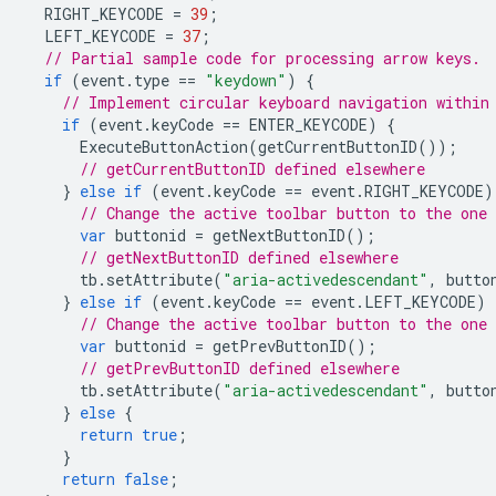
RIGHT_KEYCODE
=
39
;
LEFT_KEYCODE
=
37
;
// Partial sample code for processing arrow keys.
if
(
event
.
type
==
"keydown"
)
{
// Implement circular keyboard navigation within
if
(
event
.
keyCode
==
ENTER_KEYCODE
)
{
ExecuteButtonAction
(
getCurrentButtonID
());
// getCurrentButtonID defined elsewhere
}
else
if
(
event
.
keyCode
==
event
.
RIGHT_KEYCODE
)
// Change the active toolbar button to the one
var
buttonid
=
getNextButtonID
();
// getNextButtonID defined elsewhere
tb
.
setAttribute
(
"aria-activedescendant"
,
butto
}
else
if
(
event
.
keyCode
==
event
.
LEFT_KEYCODE
)
// Change the active toolbar button to the one
var
buttonid
=
getPrevButtonID
();
// getPrevButtonID defined elsewhere
tb
.
setAttribute
(
"aria-activedescendant"
,
butto
}
else
{
return
true
;
}
return
false
;