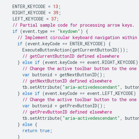
ENTER_KEYCODE
=
13
;
RIGHT_KEYCODE
=
39
;
LEFT_KEYCODE
=
37
;
// Partial sample code for processing arrow keys.
if
(
event
.
type
==
"keydown"
)
{
// Implement circular keyboard navigation within
if
(
event
.
keyCode
==
ENTER_KEYCODE
)
{
ExecuteButtonAction
(
getCurrentButtonID
());
// getCurrentButtonID defined elsewhere
}
else
if
(
event
.
keyCode
==
event
.
RIGHT_KEYCODE
)
// Change the active toolbar button to the one
var
buttonid
=
getNextButtonID
();
// getNextButtonID defined elsewhere
tb
.
setAttribute
(
"aria-activedescendant"
,
butto
}
else
if
(
event
.
keyCode
==
event
.
LEFT_KEYCODE
)
// Change the active toolbar button to the one
var
buttonid
=
getPrevButtonID
();
// getPrevButtonID defined elsewhere
tb
.
setAttribute
(
"aria-activedescendant"
,
butto
}
else
{
return
true
;
}