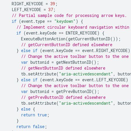
RIGHT_KEYCODE
=
39
;
LEFT_KEYCODE
=
37
;
// Partial sample code for processing arrow keys.
if
(
event
.
type
==
"keydown"
)
{
// Implement circular keyboard navigation within
if
(
event
.
keyCode
==
ENTER_KEYCODE
)
{
ExecuteButtonAction
(
getCurrentButtonID
());
// getCurrentButtonID defined elsewhere
}
else
if
(
event
.
keyCode
==
event
.
RIGHT_KEYCODE
)
// Change the active toolbar button to the one
var
buttonid
=
getNextButtonID
();
// getNextButtonID defined elsewhere
tb
.
setAttribute
(
"aria-activedescendant"
,
butto
}
else
if
(
event
.
keyCode
==
event
.
LEFT_KEYCODE
)
// Change the active toolbar button to the one
var
buttonid
=
getPrevButtonID
();
// getPrevButtonID defined elsewhere
tb
.
setAttribute
(
"aria-activedescendant"
,
butto
}
else
{
return
true
;
}
return
false
;