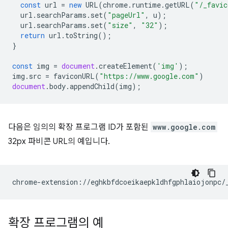
const
url
=
new
URL
(
chrome
.
runtime
.
getURL
(
"/_favic
url
.
searchParams
.
set
(
"pageUrl"
,
u
);
url
.
searchParams
.
set
(
"size"
,
"32"
);
return
url
.
toString
();
}
const
img
=
document
.
createElement
(
'img'
);
img
.
src
=
faviconURL
(
"https://www.google.com"
)
document
.
body
.
appendChild
(
img
);
다음은 임의의 확장 프로그램 ID가 포함된
www.google.com
32px 파비콘 URL의 예입니다.
확장 프로그램의 예