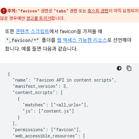
주의:
권한은
권한 또는
호스트 권한
이 아직 요청되지
"favicon"
"tabs"
않은 경우에만
경고를 트리거
합니다.
또한
콘텐츠 스크립트
에서 favicon을 가져올 때
"_favicon/*"
폴더를
웹 액세스 가능한 리소스
로 선언해야
합니다. 예를 들면 다음과 같습니다.
{

  "name": "Favicon API in content scripts",

  "manifest_version": 3,

  "content_scripts": [

    {

      "matches": ["<all_urls>"],

      "js": ["content.js"]

    }

  ],

  "permissions": ["favicon"],

  "web_accessible_resources": [
