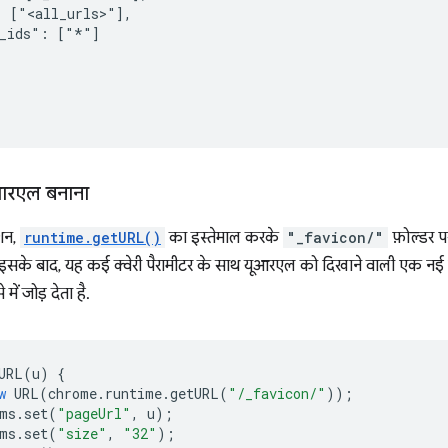
 ["<all_urls>"],

_ids": ["*"]

ूआरएल बनाना
्शन,
runtime.getURL()
का इस्तेमाल करके
"_favicon/"
फ़ोल्डर प
सके बाद, यह कई क्वेरी पैरामीटर के साथ यूआरएल को दिखाने वाली एक नई स्ट्
में जोड़ देता है.
URL
(
u
)
{
w
URL
(
chrome
.
runtime
.
getURL
(
"/_favicon/"
));
ms
.
set
(
"pageUrl"
,
u
);
ms
.
set
(
"size"
,
"32"
);