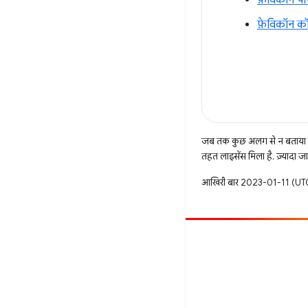
फ़ेविकॉन प
फ़ेविकॉन कॉन्
जब तक कुछ अलग से न बताया ज
तहत लाइसेंस मिला है. ज़्यादा 
आखिरी बार 2023-01-11 (UTC
सहयोग करें
बग दायर करें
खुली समस्याएं देखें