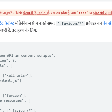
ी अनुमति से सिर्फ़
चेतावनी ट्रिगर होती है
. ऐसा तब होता है, जब
या
होस्ट की अनुमत
"tabs"
ेंट स्क्रिप्ट
में फ़ैविकन फ़ेच करते समय,
"_favicon/*"
फ़ोल्डर को
वेब स
़रूरी है. उदाहरण के लिए:
on API in content scripts",

ion": 3,

ts": [

 ["<all_urls>"],

ntent.js"]

 ["favicon"],

e_resources": [

": ["_favicon/*"],
