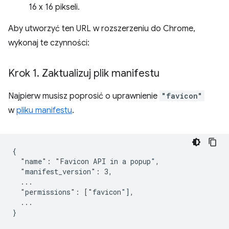
16 x 16 pikseli.
Aby utworzyć ten URL w rozszerzeniu do Chrome,
wykonaj te czynności:
Krok 1
.
Zaktualizuj plik manifestu
Najpierw musisz poprosić o uprawnienie
"favicon"
w
pliku manifestu
.
{

  "name": "Favicon API in a popup",

  "manifest_version": 3,

  ...

  "permissions": ["favicon"],

  ...
