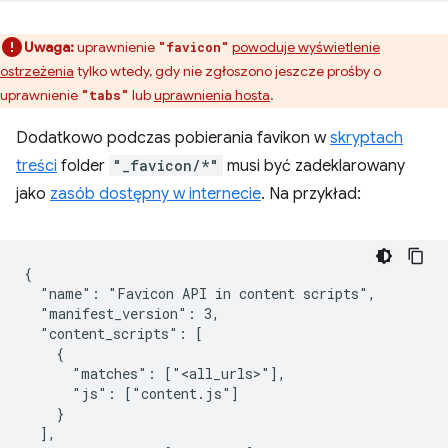
Uwaga:
uprawnienie
powoduje wyświetlenie
"favicon"
ostrzeżenia
tylko wtedy, gdy nie zgłoszono jeszcze prośby o
uprawnienie
lub
uprawnienia hosta
.
"tabs"
Dodatkowo podczas pobierania favikon w
skryptach
treści
folder
"_favicon/*"
musi być zadeklarowany
jako
zasób dostępny w internecie
. Na przykład:
{

  "name": "Favicon API in content scripts",

  "manifest_version": 3,

  "content_scripts": [

    {

      "matches": ["<all_urls>"],

      "js": ["content.js"]

    }

  ],
