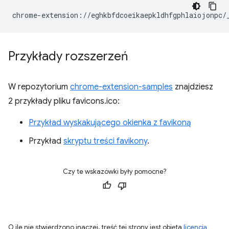
Przykłady rozszerzeń
W repozytorium
chrome-extension-samples
znajdziesz
2 przykłady pliku favicons.ico:
Przykład wyskakującego okienka z favikoną
Przykład
skryptu treści favikony
.
Czy te wskazówki były pomocne?
O ile nie stwierdzono inaczej, treść tej strony jest objęta
licencją