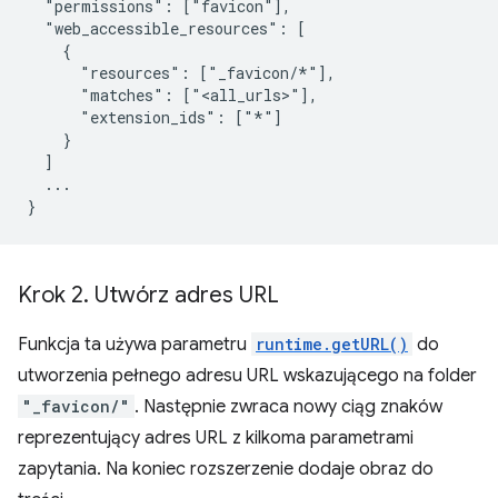
  "permissions": ["favicon"],

  "web_accessible_resources": [

    {

      "resources": ["_favicon/*"],

      "matches": ["<all_urls>"],

      "extension_ids": ["*"]

    }

  ]

  ...

Krok 2
.
Utwórz adres URL
Funkcja ta używa parametru
runtime.getURL()
do
utworzenia pełnego adresu URL wskazującego na folder
"_favicon/"
. Następnie zwraca nowy ciąg znaków
reprezentujący adres URL z kilkoma parametrami
zapytania. Na koniec rozszerzenie dodaje obraz do