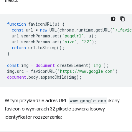
treści.
function
faviconURL
(
u
)
{
const
url
=
new
URL
(
chrome
.
runtime
.
getURL
(
"/_favic
url
.
searchParams
.
set
(
"pageUrl"
,
u
);
url
.
searchParams
.
set
(
"size"
,
"32"
);
return
url
.
toString
();
}
const
img
=
document
.
createElement
(
'img'
);
img
.
src
=
faviconURL
(
"https://www.google.com"
)
document
.
body
.
appendChild
(
img
);
W tym przykładzie adres URL
www.google.com
ikony
favicon o wymiarach 32 piksele zawiera losowy
identyfikator rozszerzenia: