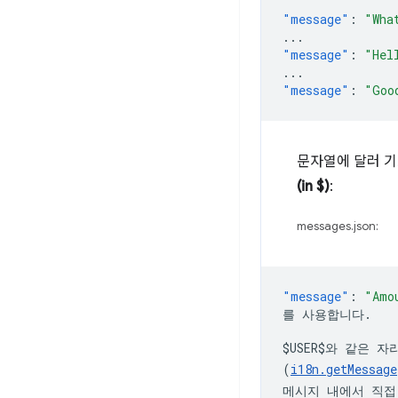
"message"
:
"Wha
...
"message"
:
"Hel
...
"message"
:
"Goo
문자열에 달러 기
(in $)
:
messages.json:
"message"
:
$USER$
와 같은 자
(
i18n.getMessage
메시지 내에서 직접