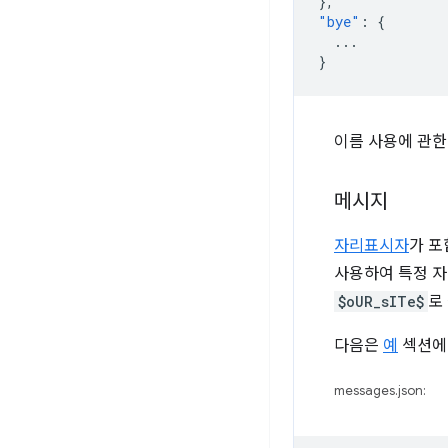
},
"bye"
:
{
...
}
이름 사용에 관한
메시지
자리표시자
가 포
사용하여 특정 자리
$oUR_sITe$
로
다음은
예
섹션에서
messages.json: