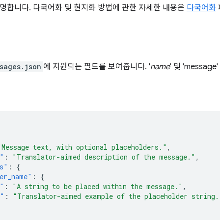
명합니다. 다국어화 및 현지화 방법에 관한 자세한 내용은
다국어화
sages.json
에 지원되는 필드를 보여줍니다. '
name
' 및 'messa
"Message text, with optional placeholders."
,
"
:
"Translator-aimed description of the message."
,
s"
:
{
er_name"
:
{
"
:
"A string to be placed within the message."
,
e"
:
"Translator-aimed example of the placeholder string.