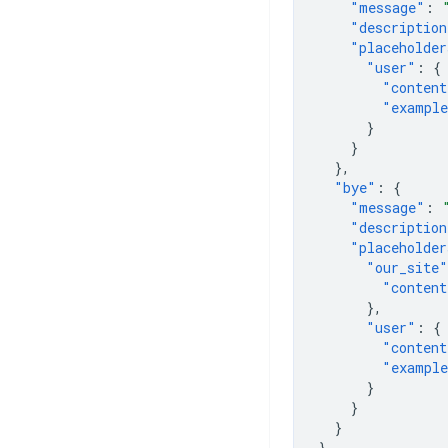
"message"
:
"description
"placeholder
"user"
:
{
"content
"exampl
}
}
},
"bye"
:
{
"message"
:
"description
"placeholder
"our_site"
"content
},
"user"
:
{
"content
"exampl
}
}
}
}