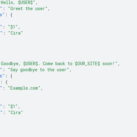
"Hello, $USER$"
,
"
:
"Greet the user"
,
s"
:
{
"
:
"$1"
,
e"
:
"Cira"
"Goodbye, $USER$. Come back to $OUR_SITE$ soon!"
,
"
:
"Say goodbye to the user"
,
s"
:
{
:
{
"
:
"Example.com"
,
"
:
"$1"
,
e"
:
"Cira"