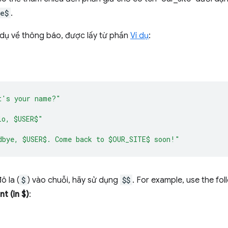
e$
.
í dụ về thông báo, được lấy từ phần
Ví dụ
:
t's your name?"
lo, $USER$"
dbye, $USER$. Come back to $OUR_SITE$ soon!"
ô la (
$
) vào chuỗi, hãy sử dụng
$$
. For example, use the fo
t (in $)
: