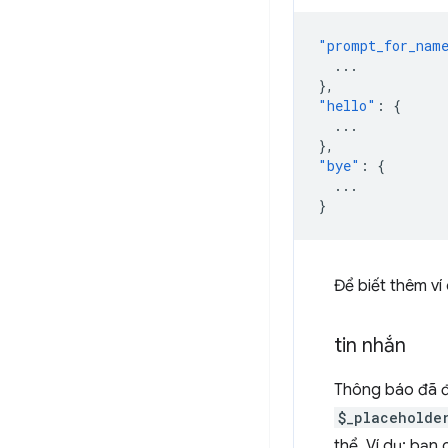
"prompt_for_nam
...
},
"hello"
:
{
...
},
"bye"
:
{
...
}
Để biết thêm ví
tin nhắn
Thông báo đã đ
$_placeholde
thể. Ví dụ: bạn