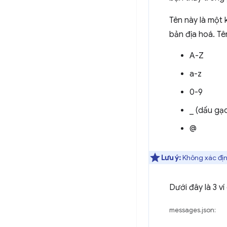
Tên này là một
bản địa hoá. Tê
A-Z
a-z
0-9
_ (dấu gạ
@
Lưu ý:
Không xác địn
Dưới đây là 3 v
messages.json: