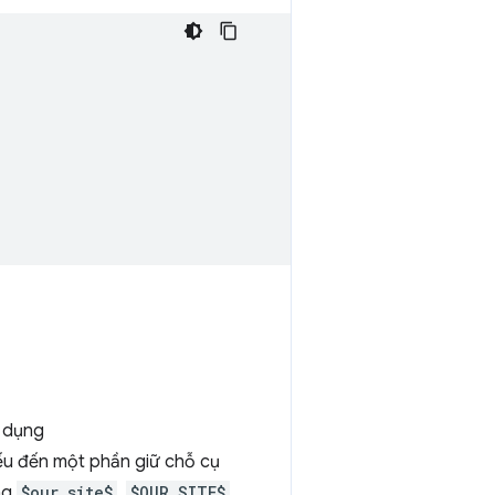
ử dụng
ếu đến một phần giữ chỗ cụ
ạng
$our_site$
,
$OUR_SITE$