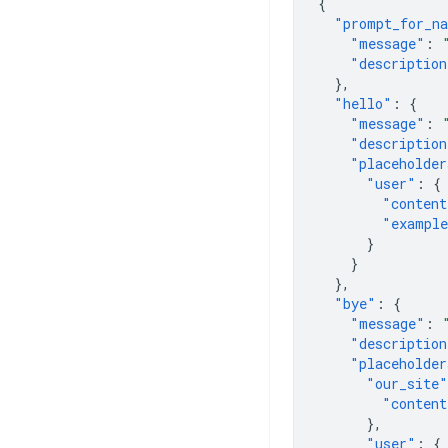
{
"prompt_for_n
"message"
:
"description
},
"hello"
:
{
"message"
:
"description
"placeholder
"user"
:
{
"content
"exampl
}
}
},
"bye"
:
{
"message"
:
"description
"placeholder
"our_site"
"content
},
"user"
:
{