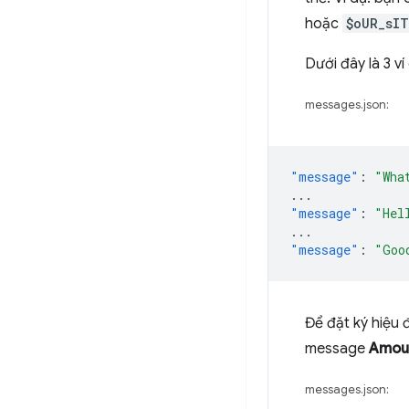
hoặc
$oUR_sIT
Dưới đây là 3 v
messages.json:
"message"
:
"Wha
...
"message"
:
"Hel
...
"message"
:
"Goo
Để đặt ký hiệu đ
message
Amoun
messages.json: