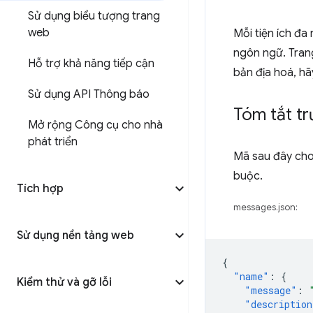
Sử dụng biểu tượng trang
web
Mỗi tiện ích đa
ngôn ngữ. Tran
Hỗ trợ khả năng tiếp cận
bản địa hoá, h
Sử dụng API Thông báo
Tóm tắt t
Mở rộng Công cụ cho nhà
phát triển
Mã sau đây cho
buộc.
Tích hợp
messages.json:
Sử dụng nền tảng web
{
"name"
:
{
Kiểm thử và gỡ lỗi
"message"
:
"description