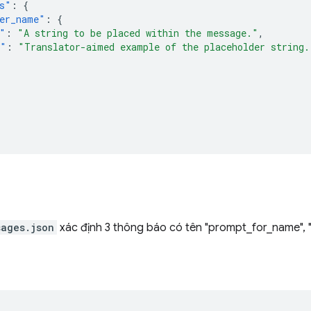
s"
:
{
er_name"
:
{
"
:
"A string to be placed within the message."
,
e"
:
"Translator-aimed example of the placeholder string.
sages.json
xác định 3 thông báo có tên "prompt_for_name", "he