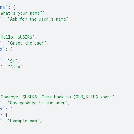
ame"
:
{
"What's your name?"
,
"
:
"Ask for the user's name"
"Hello, $USER$"
,
"
:
"Greet the user"
,
s"
:
{
"
:
"$1"
,
e"
:
"Cira"
"Goodbye, $USER$. Come back to $OUR_SITE$ soon!"
,
"
:
"Say goodbye to the user"
,
s"
:
{
:
{
"
:
"Example.com"
,