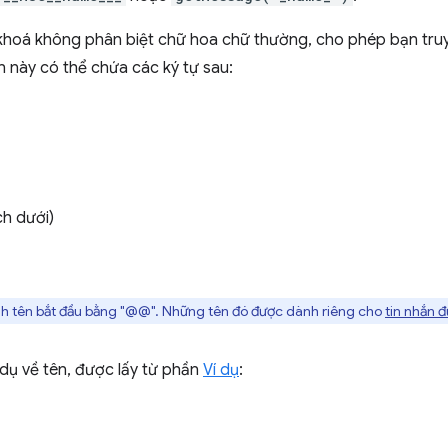
 khoá không phân biệt chữ hoa chữ thường, cho phép bạn tru
n này có thể chứa các ký tự sau:
ch dưới)
h tên bắt đầu bằng "@@". Những tên đó được dành riêng cho
tin nhắn 
í dụ về tên, được lấy từ phần
Ví dụ
: