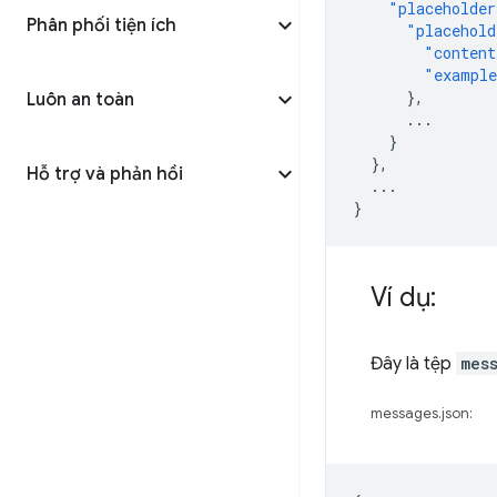
"placeholder
Phân phối tiện ích
"placehold
"content
"exampl
},
Luôn an toàn
...
}
},
Hỗ trợ và phản hồi
...
}
Ví dụ:
Đây là tệp
mes
messages.json: