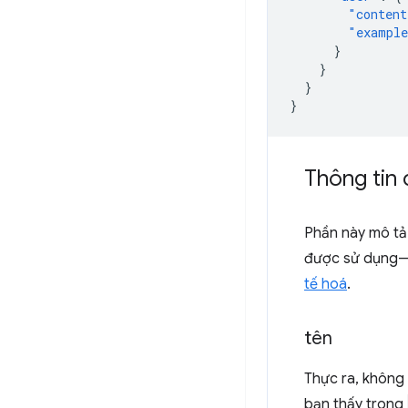
"content
"exampl
}
}
}
}
Thông tin 
Phần này mô tả
được sử dụng—v
tế hoá
.
tên
Thực ra, không 
bạn thấy trong