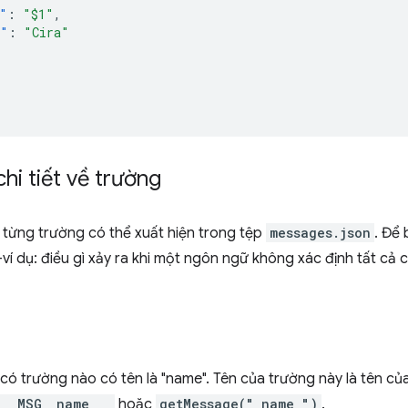
"
:
"$1"
,
e"
:
"Cira"
chi tiết về trường
 từng trường có thể xuất hiện trong tệp
messages.json
. Để 
í dụ: điều gì xảy ra khi một ngôn ngữ không xác định tất c
có trường nào có tên là "name". Tên của trường này là tên củ
__MSG__name___
hoặc
getMessage("_name_")
.