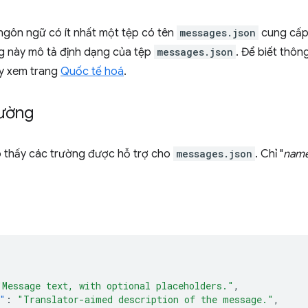
 ngôn ngữ có ít nhất một tệp có tên
messages.json
cung cấp 
g này mô tả định dạng của tệp
messages.json
. Để biết thôn
ãy xem trang
Quốc tế hoá
.
rường
 thấy các trường được hỗ trợ cho
messages.json
. Chỉ "
nam
"Message text, with optional placeholders."
,
"
:
"Translator-aimed description of the message."
,