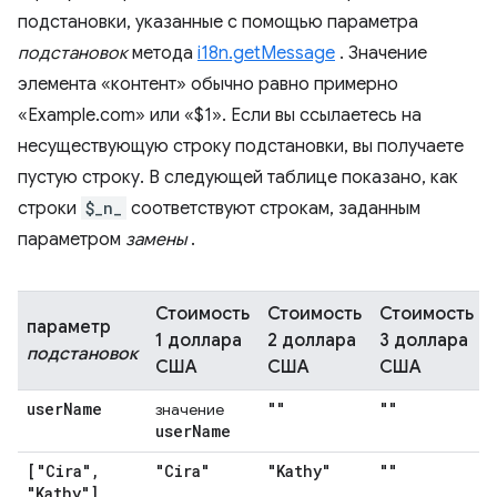
подстановки, указанные с помощью параметра
подстановок
метода
i18n.getMessage
. Значение
элемента «контент» обычно равно примерно
«Example.com» или «$1». Если вы ссылаетесь на
несуществующую строку подстановки, вы получаете
пустую строку. В следующей таблице показано, как
строки
$_n_
соответствуют строкам, заданным
параметром
замены
.
Стоимость
Стоимость
Стоимость
параметр
1 доллара
2 доллара
3 доллара
подстановок
США
США
США
user
Name
""
""
значение
user
Name
["Cira"
,
"Cira"
"Kathy"
""
"Kathy"]