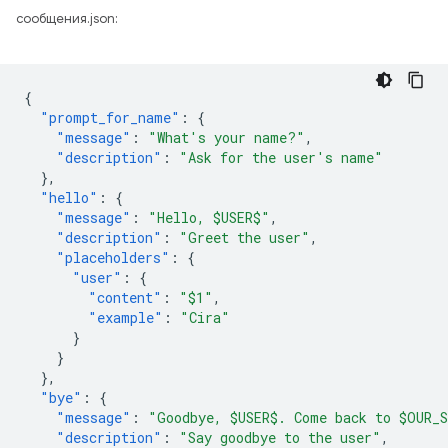
сообщения.json:
{
"prompt_for_name"
:
{
"message"
:
"What's your name?"
,
"description"
:
"Ask for the user's name"
},
"hello"
:
{
"message"
:
"Hello, $USER$"
,
"description"
:
"Greet the user"
,
"placeholders"
:
{
"user"
:
{
"content"
:
"$1"
,
"example"
:
"Cira"
}
}
},
"bye"
:
{
"message"
:
"Goodbye, $USER$. Come back to $OUR_
"description"
:
"Say goodbye to the user"
,