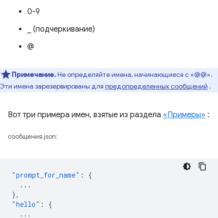
0-9
_ (подчеркивание)
@
Примечание.
Не определяйте имена, начинающиеся с «@@».
Эти имена зарезервированы для
предопределенных сообщений
.
Вот три примера имен, взятые из раздела
«Примеры»
:
сообщения.json:
"prompt_for_name"
:
{
...
},
"hello"
:
{
...