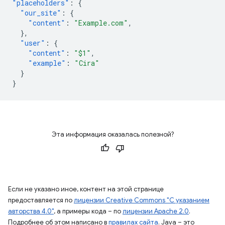
"placeholders"
:
{
"our_site"
:
{
"content"
:
"Example.com"
,
},
"user"
:
{
"content"
:
"$1"
,
"example"
:
"Cira"
}
}
Эта информация оказалась полезной?
Если не указано иное, контент на этой странице
предоставляется по
лицензии Creative Commons "С указанием
авторства 4.0"
, а примеры кода – по
лицензии Apache 2.0
.
Подробнее об этом написано в
правилах сайта
. Java – это