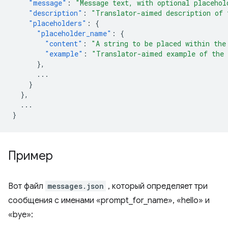
"message"
:
"Message text, with optional placehol
"description"
:
"Translator-aimed description of 
"placeholders"
:
{
"placeholder_name"
:
{
"content"
:
"A string to be placed within the
"example"
:
"Translator-aimed example of the 
},
...
}
},
...
}
Пример
Вот файл
messages.json
, который определяет три
сообщения с именами «prompt_for_name», «hello» и
«bye»: