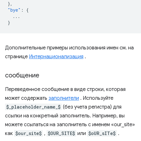
},
"bye"
:
{
...
}
Дополнительные примеры использования имен см. на
странице
Интернационализация
.
сообщение
Переведенное сообщение в виде строки, которая
может содержать
заполнители
. Используйте
$_placeholder_name_$
(без учета регистра) для
ссылки на конкретный заполнитель. Например, вы
можете ссылаться на заполнитель с именем «our_site»
как
$our_site$
,
$OUR_SITE$
или
$oUR_sITe$
.