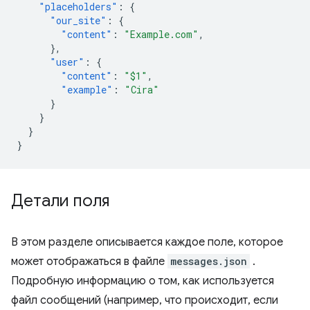
"placeholders"
:
{
"our_site"
:
{
"content"
:
"Example.com"
,
},
"user"
:
{
"content"
:
"$1"
,
"example"
:
"Cira"
}
}
}
}
Детали поля
В этом разделе описывается каждое поле, которое
может отображаться в файле
messages.json
.
Подробную информацию о том, как используется
файл сообщений (например, что происходит, если