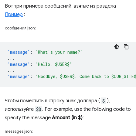
Вот три примера сообщений, взятые из раздела
Пример
:
сообщения.json:
"message"
:
"What's your name?"
...
"message"
:
"Hello, $USER$"
...
"message"
:
"Goodbye, $USER$. Come back to $OUR_SITE
Чтобы поместить в строку знак доллара (
$
),
используйте
$$
. For example, use the following code to
specify the message
Amount (in $)
:
messages.json: