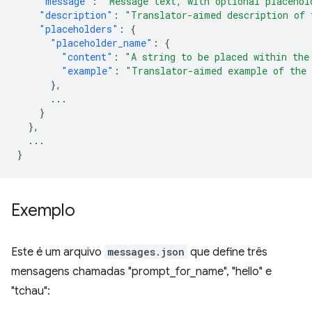
"message"
:
"Message text, with optional placehol
"description"
:
"Translator-aimed description of 
"placeholders"
:
{
"placeholder_name"
:
{
"content"
:
"A string to be placed within the
"example"
:
"Translator-aimed example of the 
},
...
}
},
...
}
Exemplo
Este é um arquivo
messages.json
que define três
mensagens chamadas "prompt_for_name", "hello" e
"tchau":