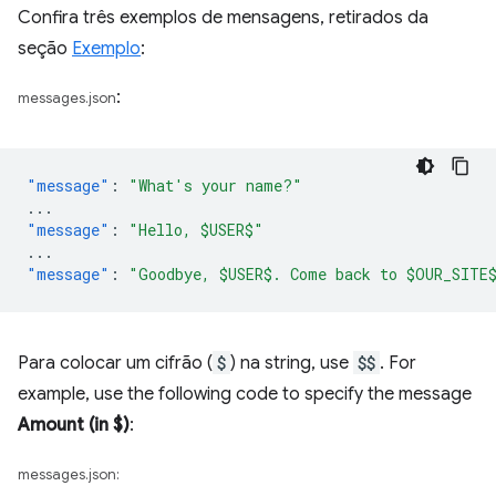
Confira três exemplos de mensagens, retirados da
seção
Exemplo
:
:
messages.json
"message"
:
"What's your name?"
...
"message"
:
"Hello, $USER$"
...
"message"
:
"Goodbye, $USER$. Come back to $OUR_SITE
Para colocar um cifrão (
$
) na string, use
$$
. For
example, use the following code to specify the message
Amount (in $)
:
messages.json: