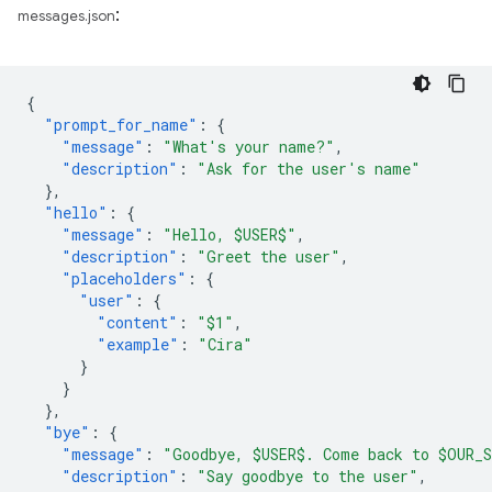
:
messages.json
{
"prompt_for_name"
:
{
"message"
:
"What's your name?"
,
"description"
:
"Ask for the user's name"
},
"hello"
:
{
"message"
:
"Hello, $USER$"
,
"description"
:
"Greet the user"
,
"placeholders"
:
{
"user"
:
{
"content"
:
"$1"
,
"example"
:
"Cira"
}
}
},
"bye"
:
{
"message"
:
"Goodbye, $USER$. Come back to $OUR_
"description"
:
"Say goodbye to the user"
,