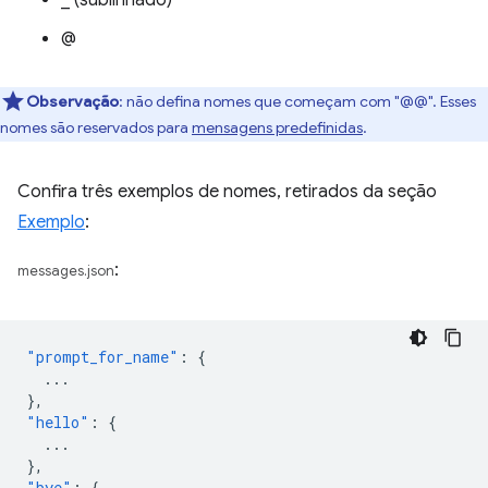
_ (sublinhado)
@
Observação
: não defina nomes que começam com "@@". Esses
nomes são reservados para
mensagens predefinidas
.
Confira três exemplos de nomes, retirados da seção
Exemplo
:
:
messages.json
"prompt_for_name"
:
{
...
},
"hello"
:
{
...
},
"bye"
:
{