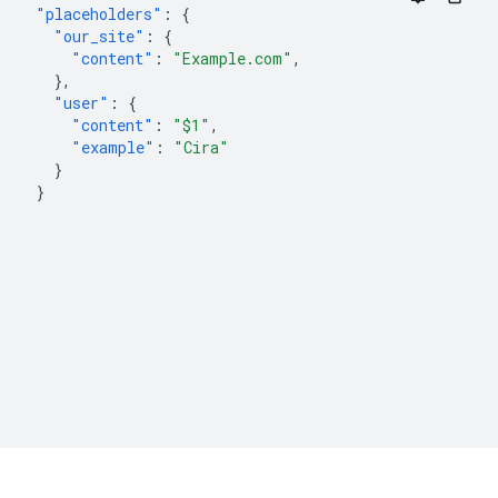
"placeholders"
:
{
"our_site"
:
{
"content"
:
"Example.com"
,
},
"user"
:
{
"content"
:
"$1"
,
"example"
:
"Cira"
}
}