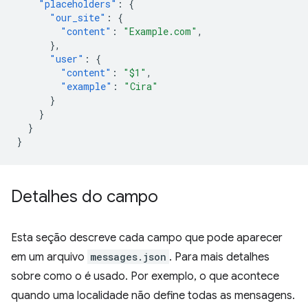
"placeholders"
:
{
"our_site"
:
{
"content"
:
"Example.com"
,
},
"user"
:
{
"content"
:
"$1"
,
"example"
:
"Cira"
}
}
}
}
Detalhes do campo
Esta seção descreve cada campo que pode aparecer
em um arquivo
messages.json
. Para mais detalhes
sobre como o é usado. Por exemplo, o que acontece
quando uma localidade não define todas as mensagens.