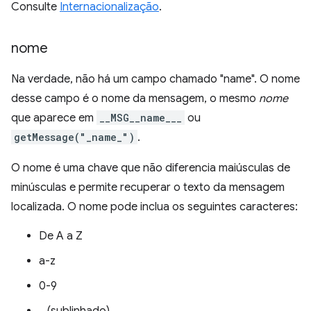
Consulte
Internacionalização
.
nome
Na verdade, não há um campo chamado "name". O nome
desse campo é o nome da mensagem, o mesmo
nome
que aparece em
__MSG__name___
ou
getMessage("_name_")
.
O nome é uma chave que não diferencia maiúsculas de
minúsculas e permite recuperar o texto da mensagem
localizada. O nome pode inclua os seguintes caracteres:
De A a Z
a-z
0-9