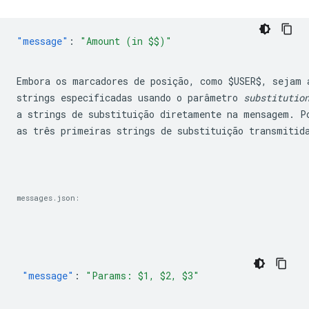
"message"
:
Embora os marcadores de posição, como 
$USER$
, sejam 
strings especificadas usando o parâmetro 
substitutio
a strings de substituição diretamente na mensagem. Po
as três primeiras strings de substituição transmitid
messages.json:
"message"
:
"Params: $1, $2, $3"