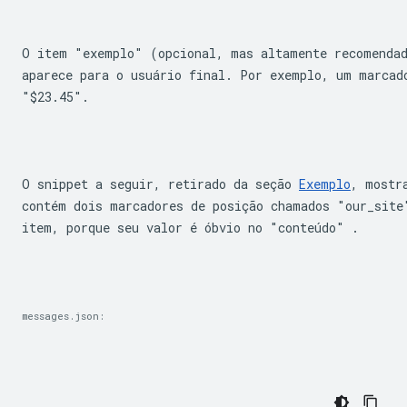
O item "exemplo" (opcional, mas altamente recomendad
"$23.45"
.
O snippet a seguir, retirado da seção 
Exemplo
, mostr
contém dois marcadores de posição chamados "our_site
item, porque seu valor é óbvio no "conteúdo" .
messages.json: