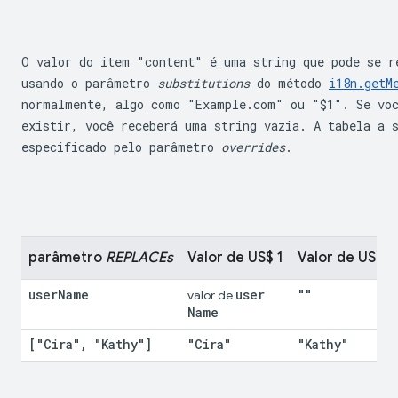
O valor do item "content" é uma string que pode se re
usando o parâmetro 
substitutions
 do método 
i18n.getM
normalmente, algo como "Example.com" ou "$1". Se voc
existir, você receberá uma string vazia. A tabela a 
especificado pelo parâmetro 
overrides
.
parâmetro 
REPLACEs
Valor de US$ 1
Valor de US $2
user
Name
user
""
valor de 
Name
["Cira"
,
 "Kathy"]
"Cira"
"Kathy"