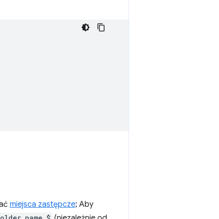
rać
miejsca zastępcze
; Aby
older_name_$
(niezależnie od