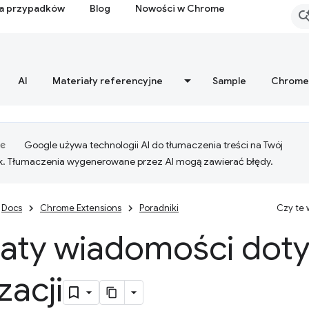
ia przypadków
Blog
Nowości w Chrome
AI
Materiały referencyjne
Sample
Chrome
Google używa technologii AI do tłumaczenia treści na Twój
k. Tłumaczenia wygenerowane przez AI mogą zawierać błędy.
Docs
Chrome Extensions
Poradniki
Czy te
aty wiadomości dot
zacji