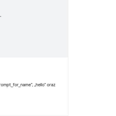
"
rompt_for_name”, „hello” oraz