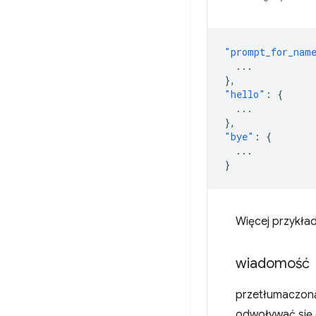
"prompt_for_nam
...
},
"hello"
:
{
...
},
"bye"
:
{
...
}
Więcej przykła
wiadomość
przetłumaczoną
odwoływać się 