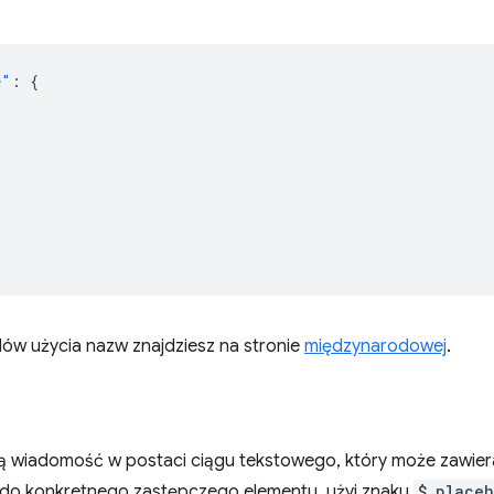
e"
:
{
dów użycia nazw znajdziesz na stronie
międzynarodowej
.
 wiadomość w postaci ciągu tekstowego, który może zawie
do konkretnego zastępczego elementu, użyj znaku
$_placeh