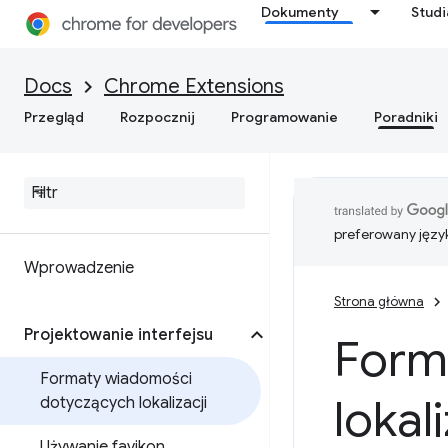
Dokumenty
Stud
Docs
Chrome Extensions
Przegląd
Rozpocznij
Programowanie
Poradniki
preferowany języ
Wprowadzenie
Strona główna
Projektowanie interfejsu
Form
Formaty wiadomości
lokali
dotyczących lokalizacji
Używanie favikon