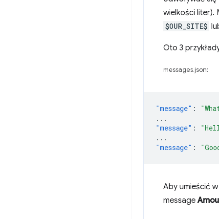
wielkości liter
$OUR_SITE$
lu
Oto 3 przykład
messages.json:
"message"
:
"Wha
...
"message"
:
"Hel
...
"message"
:
"Goo
Aby umieścić w 
message
Amoun