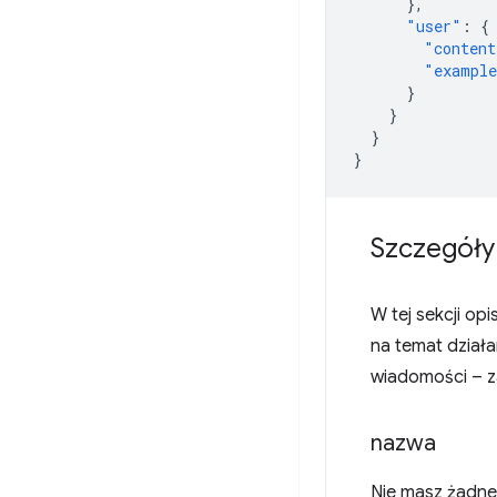
},
"user"
:
{
"content
"exampl
}
}
}
}
Szczegóły
W tej sekcji op
na temat działan
wiadomości – z
nazwa
Nie masz żadne