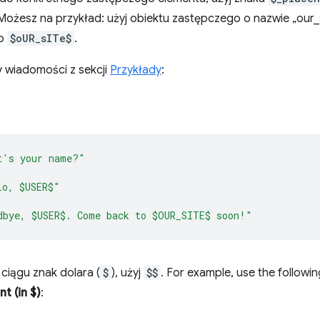
). Możesz na przykład: użyj obiektu zastępczego o nazwie „our_
b
$oUR_sITe$
.
y wiadomości z sekcji
Przykłady
:
t's your name?"
lo, $USER$"
dbye, $USER$. Come back to $OUR_SITE$ soon!"
ciągu znak dolara (
$
), użyj
$$
. For example, use the followi
t (in $)
: