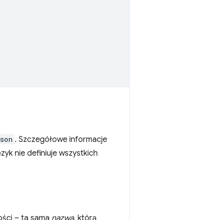
json
. Szczegółowe informacje
ęzyk nie definiuje wszystkich
ości – ta sama
nazwa
, którą