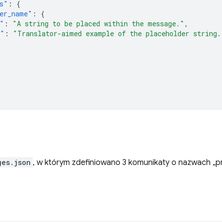
s"
:
{
er_name"
:
{
"
:
"A string to be placed within the message."
,
e"
:
"Translator-aimed example of the placeholder string.
ges.json
, w którym zdefiniowano 3 komunikaty o nazwach „p