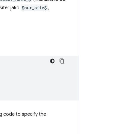
site” jako
$our_site$
,
ng code to specify the