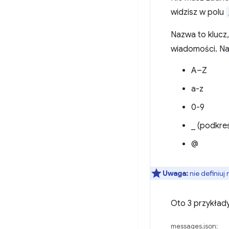
widzisz w polu
Nazwa to klucz,
wiadomości. Na
A–Z
a-z
0-9
_ (podkreś
@
Uwaga:
nie definiu
Oto 3 przykłady
messages.json: