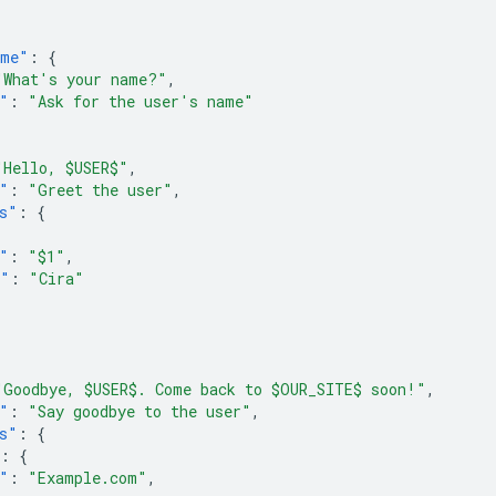
ame"
:
{
"What's your name?"
,
"
:
"Ask for the user's name"
"Hello, $USER$"
,
"
:
"Greet the user"
,
s"
:
{
"
:
"$1"
,
e"
:
"Cira"
"Goodbye, $USER$. Come back to $OUR_SITE$ soon!"
,
"
:
"Say goodbye to the user"
,
s"
:
{
:
{
"
:
"Example.com"
,