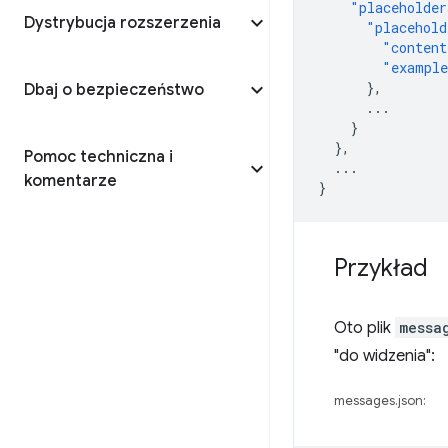
"placeholder
Dystrybucja rozszerzenia
"placehold
"content
"exampl
},
Dbaj o bezpieczeństwo
...
}
},
Pomoc techniczna i
...
komentarze
}
Przykład
Oto plik
messa
"do widzenia":
messages.json: