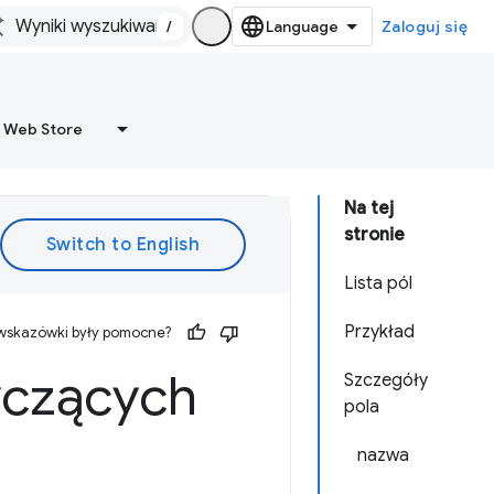
/
Zaloguj się
 Web Store
Na tej
stronie
Lista pól
Przykład
 wskazówki były pomocne?
yczących
Szczegóły
pola
nazwa