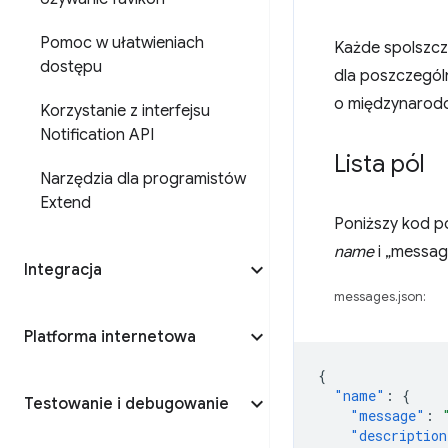
Pomoc w ułatwieniach
Każde spolszczo
dostępu
dla poszczególn
o międzynarodow
Korzystanie z interfejsu
Notification API
Lista pól
Narzędzia dla programistów
Extend
Poniższy kod p
name
i „messag
Integracja
messages.json:
Platforma internetowa
{
"name"
:
{
Testowanie i debugowanie
"message"
:
"description