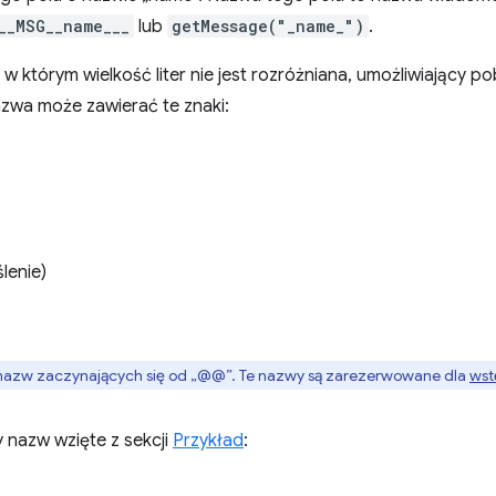
__MSG__name___
lub
getMessage("_name_")
.
 w którym wielkość liter nie jest rozróżniana, umożliwiający p
zwa może zawierać te znaki:
lenie)
j nazw zaczynających się od „@@”. Te nazwy są zarezerwowane dla
wst
 nazw wzięte z sekcji
Przykład
: