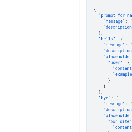
{
"prompt_for_n
"message"
:
"description
},
"hello"
:
{
"message"
:
"description
"placeholder
"user"
:
{
"content
"exampl
}
}
},
"bye"
:
{
"message"
:
"description
"placeholder
"our_site"
"content