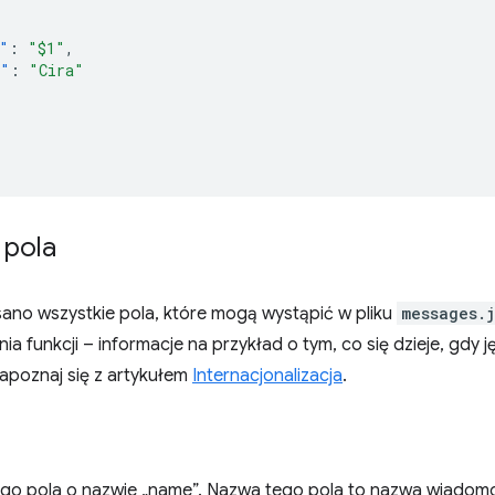
"
:
"$1"
,
e"
:
"Cira"
 pola
isano wszystkie pola, które mogą wystąpić w pliku
messages.
ia funkcji – informacje na przykład o tym, co się dzieje, gdy j
apoznaj się z artykułem
Internacjonalizacja
.
go pola o nazwie „name”. Nazwa tego pola to nazwa wiadom