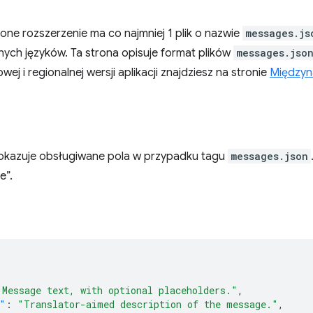
ne rozszerzenie ma co najmniej 1 plik o nazwie
messages.js
ych języków. Ta strona opisuje format plików
messages.jso
ej i regionalnej wersji aplikacji znajdziesz na stronie
Międzyna
okazuje obsługiwane pola w przypadku tagu
messages.json
e”.
"Message text, with optional placeholders."
,
"
:
"Translator-aimed description of the message."
,