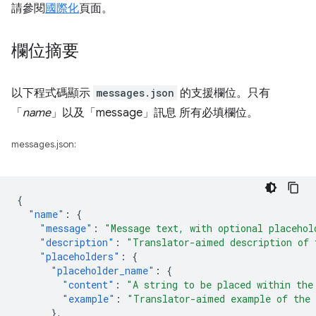
請參閱
國際化
頁面。
欄位摘要
以下程式碼顯示
messages.json
的支援欄位。只有
「
name
」以及「message」訊息 所有必填欄位。
messages.json:
{
"name"
:
{
"message"
:
"Message text, with optional placehol
"description"
:
"Translator-aimed description of 
"placeholders"
:
{
"placeholder_name"
:
{
"content"
:
"A string to be placed within the
"example"
:
"Translator-aimed example of the 
},