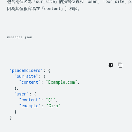
包含兩個名為「our_site」的預留位置和「user」「our_site」plac
因為其值很容易在「content」] 欄位。
messages.json:
"placeholders"
:
{
"our_site"
:
{
"content"
:
"Example.com"
,
},
"user"
:
{
"content"
:
"$1"
,
"example"
:
"Cira"
}
}