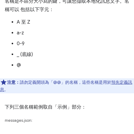
名稱是不區分大小寫的鍵，可讓您擷取本地化訊息文字。名
稱可以 包括以下字元：
A 至 Z
a-z
0-9
_ (底線)
@
注意：
請勿定義開頭為「@@」的名稱，這些名稱是用於
預先定義訊
息
。
下列三個名稱範例取自「示例」
部分：
messages.json: