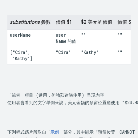
substitutions
 參數
價值 $1
$2 美元的價值
價值 $3
user
Name
user
""
""
Name
 的值
["Cira"
,
"Cira"
"Kathy"
""
 "Kathy"]
「範例」項目 (選用，但強烈建議使用) 呈現內容

使用者會看到的文字舉例來說，美元金額的預留位置應使用 
"$23.4
下列程式碼片段取自「
示例
」部分，其中顯示「預留位置」CANNOT TRA