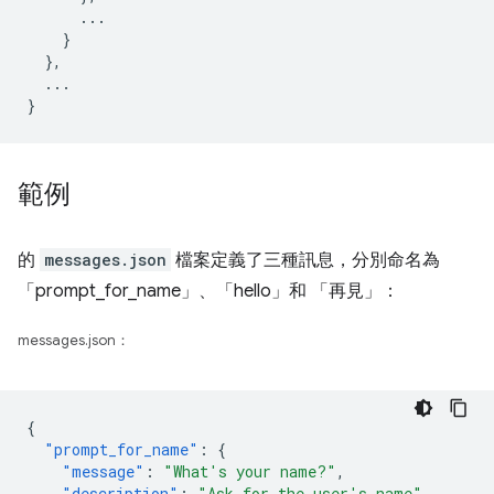
...
}
},
...
}
範例
的
messages.json
檔案定義了三種訊息，分別命名為
「prompt_for_name」、「hello」和 「再見」：
messages.json：
{
"prompt_for_name"
:
{
"message"
:
"What's your name?"
,
"description"
:
"Ask for the user's name"