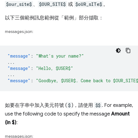
$our_site$
、
$OUR_SITE$
或
$oUR_sITe$
。
以下三個範例訊息範例從「範例」
部分擷取：
messages.json:
"message"
:
"What's your name?"
...
"message"
:
"Hello, $USER$"
...
"message"
:
"Goodbye, $USER$. Come back to $OUR_SITE
如要在字串中加入美元符號 (
$
)，請使用
$$
. For example,
use the following code to specify the message
Amount
(in $)
:
messages.json: