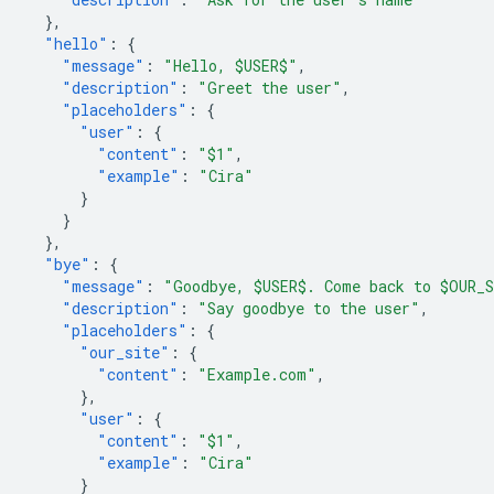
},
"hello"
:
{
"message"
:
"Hello, $USER$"
,
"description"
:
"Greet the user"
,
"placeholders"
:
{
"user"
:
{
"content"
:
"$1"
,
"example"
:
"Cira"
}
}
},
"bye"
:
{
"message"
:
"Goodbye, $USER$. Come back to $OUR_
"description"
:
"Say goodbye to the user"
,
"placeholders"
:
{
"our_site"
:
{
"content"
:
"Example.com"
,
},
"user"
:
{
"content"
:
"$1"
,
"example"
:
"Cira"
}