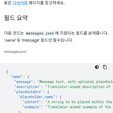
용은
다국어화
페이지를 참고하세요.
필드 요약
다음 코드는
messages.json
에 지원되는 필드를 보여줍니다.
'
name
' 및 'message' 필드만 필수입니다.
messages.json:
{
"name"
:
{
"message"
:
"Message text, with optional placehol
"description"
:
"Translator-aimed description of 
"placeholders"
:
{
"placeholder_name"
:
{
"content"
:
"A string to be placed within the
"example"
:
"Translator-aimed example of the 
},