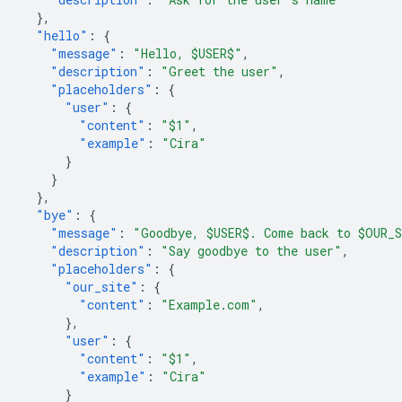
},
"hello"
:
{
"message"
:
"Hello, $USER$"
,
"description"
:
"Greet the user"
,
"placeholders"
:
{
"user"
:
{
"content"
:
"$1"
,
"example"
:
"Cira"
}
}
},
"bye"
:
{
"message"
:
"Goodbye, $USER$. Come back to $OUR_
"description"
:
"Say goodbye to the user"
,
"placeholders"
:
{
"our_site"
:
{
"content"
:
"Example.com"
,
},
"user"
:
{
"content"
:
"$1"
,
"example"
:
"Cira"
}