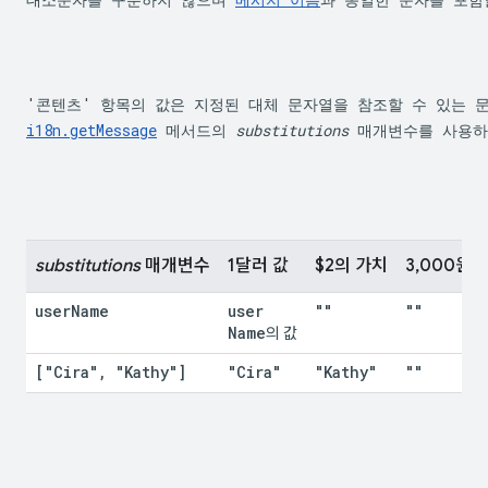
i18n.getMessage
 메서드의 
substitutions
 매개변수를 사용하
substitutions
 매개변수
1달러 값
$2의 가치
3,000원
user
Name
user
""
""
Name
의 값
["Cira"
,
 "Kathy"]
"Cira"
"Kathy"
""