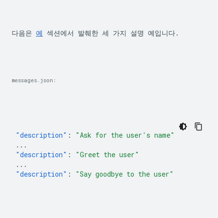
다음은 
예
 섹션에서 발췌한 세 가지 설명 예입니다.
messages.json:
"description"
:
"Ask for the user's name"
...
"description"
:
"Greet the user"
...
"description"
:
"Say goodbye to the user"