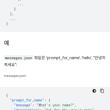
...
}
},
...
}
예
messages.json
파일은 'prompt_for_name', 'hello', "안녕히
계세요":
messages.json:
{
"prompt_for_name"
:
{
"message"
:
"What's your name?"
,
"description"
:
"Ask for the user's name"