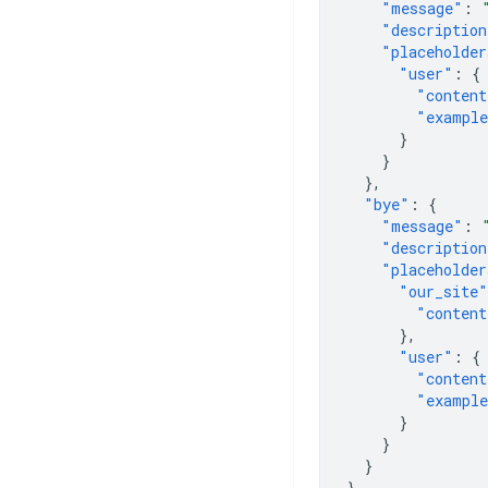
"message"
:
"description
"placeholder
"user"
:
{
"content
"exampl
}
}
},
"bye"
:
{
"message"
:
"description
"placeholder
"our_site"
"content
},
"user"
:
{
"content
"exampl
}
}
}
}