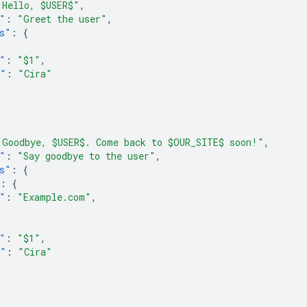
"Hello, $USER$"
,
"
:
"Greet the user"
,
s"
:
{
"
:
"$1"
,
e"
:
"Cira"
"Goodbye, $USER$. Come back to $OUR_SITE$ soon!"
,
"
:
"Say goodbye to the user"
,
s"
:
{
:
{
"
:
"Example.com"
,
"
:
"$1"
,
e"
:
"Cira"