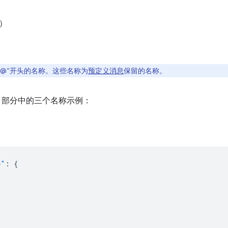
）
@@”开头的名称。这些名称为
预定义消息
保留的名称。
部分中的三个名称示例：
e"
:
{