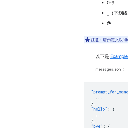
0-9
_（下划线
@
注意
：请勿定义以“
以下是
Example
：
messages.json
"prompt_for_nam
...
},
"hello"
:
{
...
},
"bye"
:
{