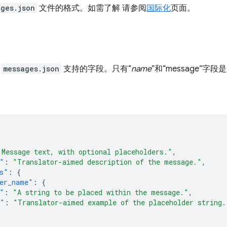
ages.json
文件的格式。如需了解 请参阅
国际化
页面。
了
messages.json
支持的字段。只有“
name
”和“message”字
"Message text, with optional placeholders."
,
"
:
"Translator-aimed description of the message."
,
s"
:
{
er_name"
:
{
"
:
"A string to be placed within the message."
,
e"
:
"Translator-aimed example of the placeholder string.