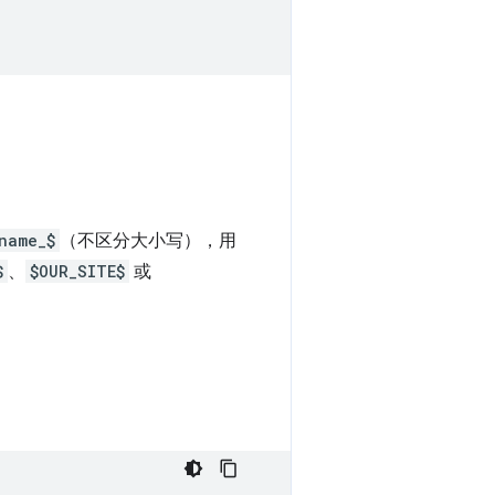
name_$
（不区分大小写），用
$
、
$OUR_SITE$
或