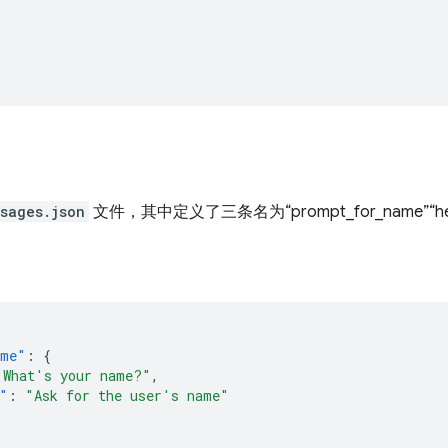
sages.json
文件，其中定义了三条名为“prompt_for_name”“hel
ame"
:
{
"What's your name?"
,
"
:
"Ask for the user's name"