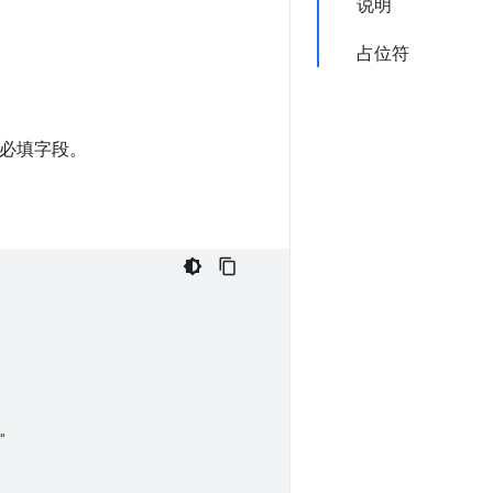
说明
占位符
段是必填字段。
"