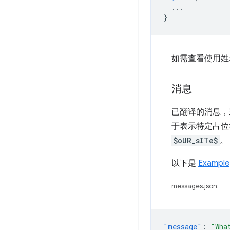
...
}
如需查看使用姓
消息
已翻译的消息，
于表示特定占位符
$oUR_sITe$
。
以下是
Example
messages.json:
"message"
:
"Wha