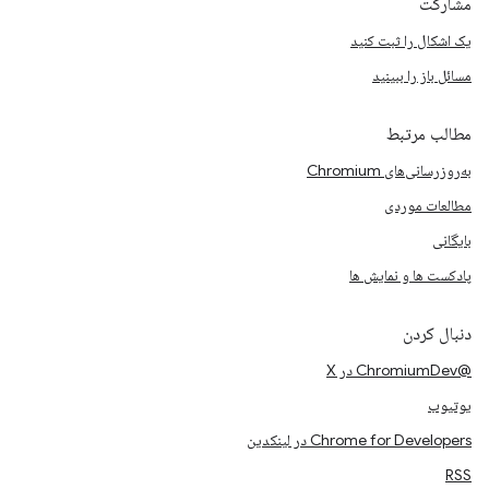
مشارکت
یک اشکال را ثبت کنید
مسائل باز را ببینید
مطالب مرتبط
به‌روزرسانی‌های Chromium
مطالعات موردی
بایگانی
پادکست ها و نمایش ها
دنبال کردن
@ChromiumDev در X
یوتیوب
Chrome for Developers در لینکدین
RSS