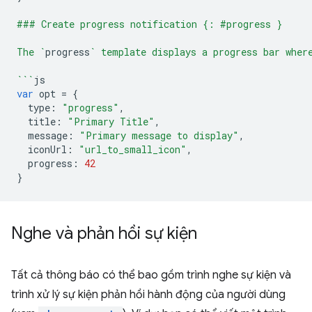
### Create progress notification {: #progress }
The `
progress
` template displays a progress bar wher
```
js
var
opt
=
{
type
:
"progress"
,
title
:
"Primary Title"
,
message
:
"Primary message to display"
,
iconUrl
:
"url_to_small_icon"
,
progress
:
42
}
Nghe và phản hồi sự kiện
Tất cả thông báo có thể bao gồm trình nghe sự kiện và
trình xử lý sự kiện phản hồi hành động của người dùng