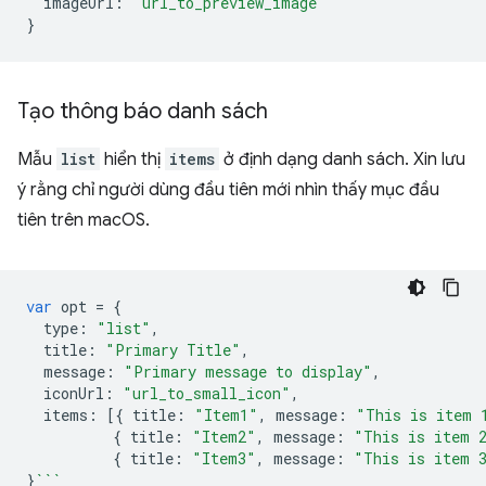
imageUrl
:
"url_to_preview_image"
}
Tạo thông báo danh sách
Mẫu
list
hiển thị
items
ở định dạng danh sách. Xin lưu
ý rằng chỉ người dùng đầu tiên mới nhìn thấy mục đầu
tiên trên macOS.
var
opt
=
{
type
:
"list"
,
title
:
"Primary Title"
,
message
:
"Primary message to display"
,
iconUrl
:
"url_to_small_icon"
,
items
:
[{
title
:
"Item1"
,
message
:
"This is item 
{
title
:
"Item2"
,
message
:
"This is item 
{
title
:
"Item3"
,
message
:
"This is item 
}
```