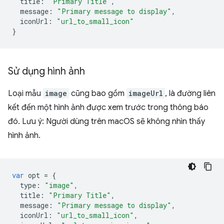
title
:
"Primary Title"
,
message
:
"Primary message to display"
,
iconUrl
:
"url_to_small_icon"
}
Sử dụng hình ảnh
Loại mẫu
image
cũng bao gồm
imageUrl
, là đường liên
kết đến một hình ảnh được xem trước trong thông báo
đó. Lưu ý: Người dùng trên macOS sẽ không nhìn thấy
hình ảnh.
var
opt
=
{
type
:
"image"
,
title
:
"Primary Title"
,
message
:
"Primary message to display"
,
iconUrl
:
"url_to_small_icon"
,