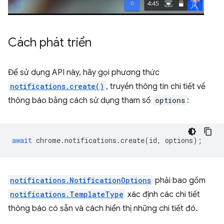
Cách phát triển
Để sử dụng API này, hãy gọi phương thức
notifications.create()
, truyền thông tin chi tiết về
thông báo bằng cách sử dụng tham số
options
:
await
chrome
.
notifications
.
create
(
id
,
options
);
notifications.NotificationOptions
phải bao gồm
notifications.TemplateType
xác định các chi tiết
thông báo có sẵn và cách hiển thị những chi tiết đó.