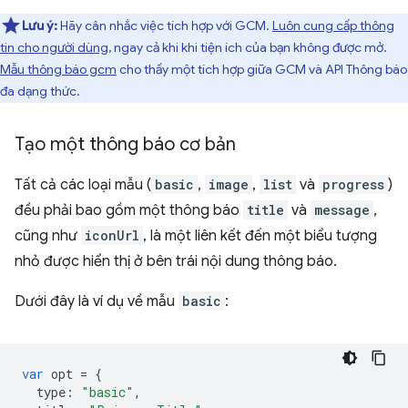
Lưu ý:
Hãy cân nhắc việc tích hợp với GCM.
Luôn cung cấp thông
tin cho người dùng
, ngay cả khi khi tiện ích của bạn không được mở.
Mẫu thông báo gcm
cho thấy một tích hợp giữa GCM và API Thông báo
đa dạng thức.
Tạo một thông báo cơ bản
Tất cả các loại mẫu (
basic
,
image
,
list
và
progress
)
đều phải bao gồm một thông báo
title
và
message
,
cũng như
iconUrl
, là một liên kết đến một biểu tượng
nhỏ được hiển thị ở bên trái nội dung thông báo.
Dưới đây là ví dụ về mẫu
basic
:
var
opt
=
{
type
:
"basic"
,