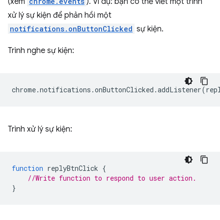
(xem
chrome.events
). Ví dụ: bạn có thể viết một trình
xử lý sự kiện để phản hồi một
notifications.onButtonClicked
sự kiện.
Trình nghe sự kiện:
chrome
.
notifications
.
onButtonClicked
.
addListener
(
rep
Trình xử lý sự kiện:
function
replyBtnClick
{
//Write function to respond to user action.
}