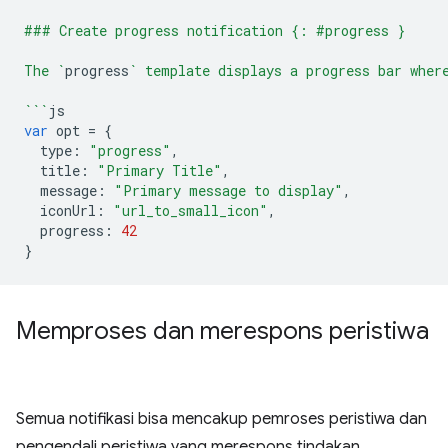
### Create progress notification {: #progress }
The `
progress
` template displays a progress bar wher
```
js
var
opt
=
{
type
:
"progress"
,
title
:
"Primary Title"
,
message
:
"Primary message to display"
,
iconUrl
:
"url_to_small_icon"
,
progress
:
42
}
Memproses dan merespons peristiwa
Semua notifikasi bisa mencakup pemroses peristiwa dan
pengendali peristiwa yang merespons tindakan