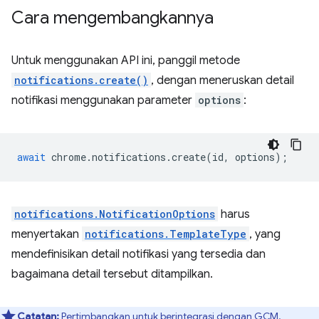
Cara mengembangkannya
Untuk menggunakan API ini, panggil metode
notifications.create()
, dengan meneruskan detail
notifikasi menggunakan parameter
options
:
await
chrome
.
notifications
.
create
(
id
,
options
);
notifications.NotificationOptions
harus
menyertakan
notifications.TemplateType
, yang
mendefinisikan detail notifikasi yang tersedia dan
bagaimana detail tersebut ditampilkan.
Catatan:
Pertimbangkan untuk berintegrasi dengan GCM.