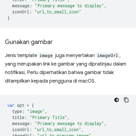
message
:
"Primary message to display"
,
iconUrl
:
"url_to_small_icon"
}
Gunakan gambar
Jenis template
image
juga menyertakan
imageUrl
,
yang merupakan link ke gambar yang dipratinjau dalam
notifikasi. Perlu diperhatikan bahwa gambar tidak
ditampilkan kepada pengguna di macOS.
var
opt
=
{
type
:
"image"
,
title
:
"Primary Title"
,
message
:
"Primary message to display"
,
iconUrl
:
"url_to_small_icon"
,
imageUrl
:
"url_to_preview_image"