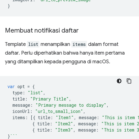
}
Membuat notifikasi daftar
Template
list
menampilkan
items
dalam format
daftar. Perlu diperhatikan bahwa hanya item pertama
yang ditampilkan kepada pengguna di macOS.
var
opt
=
{
type
:
"list"
,
title
:
"Primary Title"
,
message
:
"Primary message to display"
,
iconUrl
:
"url_to_small_icon"
,
items
:
[{
title
:
"Item1"
,
message
:
"This is item 
{
title
:
"Item2"
,
message
:
"This is item 
{
title
:
"Item3"
,
message
:
"This is item 
}
```