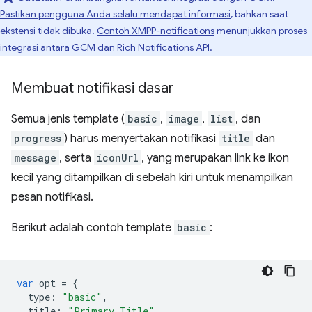
Pastikan pengguna Anda selalu mendapat informasi
, bahkan saat
ekstensi tidak dibuka.
Contoh XMPP-notifications
menunjukkan proses
integrasi antara GCM dan Rich Notifications API.
Membuat notifikasi dasar
Semua jenis template (
basic
,
image
,
list
, dan
progress
) harus menyertakan notifikasi
title
dan
message
, serta
iconUrl
, yang merupakan link ke ikon
kecil yang ditampilkan di sebelah kiri untuk menampilkan
pesan notifikasi.
Berikut adalah contoh template
basic
:
var
opt
=
{
type
:
"basic"
,
title
:
"Primary Title"
,