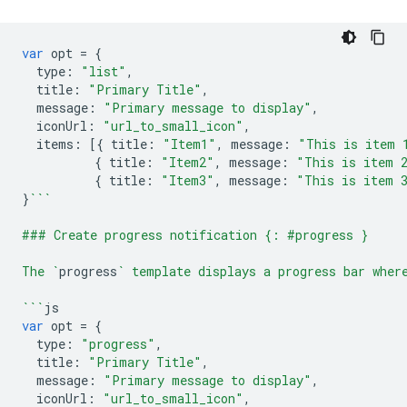
var
opt
=
{
type
:
"list"
,
title
:
"Primary Title"
,
message
:
"Primary message to display"
,
iconUrl
:
"url_to_small_icon"
,
items
:
[{
title
:
"Item1"
,
message
:
"This is item 
{
title
:
"Item2"
,
message
:
"This is item 
{
title
:
"Item3"
,
message
:
"This is item 
}
```
### Create progress notification {: #progress }
The `
progress
` template displays a progress bar wher
```
js
var
opt
=
{
type
:
"progress"
,
title
:
"Primary Title"
,
message
:
"Primary message to display"
,
iconUrl
:
"url_to_small_icon"
,