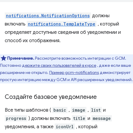
notifications.NotificationOptions
должны
включать
notifications.TemplateType
, который
определяет доступные сведения об уведомлении и
способ их отображения.
Примечание.
Рассмотрите возможность интеграции с GCM.
Постоянно
держите своих пользователей в курсе
, даже если ваше
расширение не открыто.
Пример gcm-notifications
демонстрирует
простую интеграцию между GCM и API расширенных уведомлений.
Создайте базовое уведомление
Все типы шаблонов (
basic
,
image
,
list
и
progress
) должны включать
title
и
message
уведомления, а также
iconUrl
, который