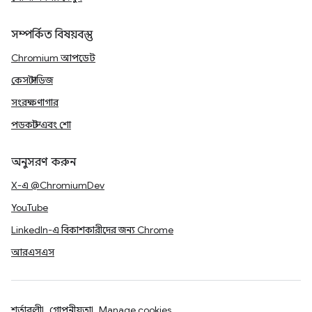
সম্পর্কিত বিষয়বস্তু
Chromium আপডেট
কেস স্টাডিজ
সংরক্ষণাগার
পডকাস্ট এবং শো
অনুসরণ করুন
X-এ @ChromiumDev
YouTube
LinkedIn-এ বিকাশকারীদের জন্য Chrome
আরএসএস
শর্তাবলী
গোপনীয়তা
Manage cookies