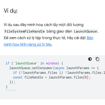
Ví dụ:
Ví dụ sau đây minh hoạ cách lấy một đối tượng
FileSystemFileHandle
bằng giao diện
LaunchQueue
.
Để xem cách xử lý tệp trong thực tế, hãy cài đặt
Bản
minh hoạ tính năng xử lý tệp
.
if
(
'launchQueue'
in
window
)
{
launchQueue
.
setConsumer
(
async
launchParams
=
>
{
if
(
!
launchParams
.
files
||
!
launchParams
.
files
.
const
fileHandle
=
launchParams
.
files
[
0
];
});
}
``````