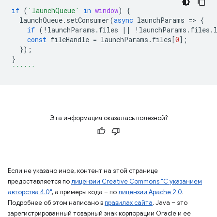
if
(
'launchQueue'
in
window
)
{
launchQueue
.
setConsumer
(
async
launchParams
=
>
{
if
(
!
launchParams
.
files
||
!
launchParams
.
files
.
const
fileHandle
=
launchParams
.
files
[
0
];
});
}
``````
Эта информация оказалась полезной?
Если не указано иное, контент на этой странице
предоставляется по
лицензии Creative Commons "С указанием
авторства 4.0"
, а примеры кода – по
лицензии Apache 2.0
.
Подробнее об этом написано в
правилах сайта
. Java – это
зарегистрированный товарный знак корпорации Oracle и ее