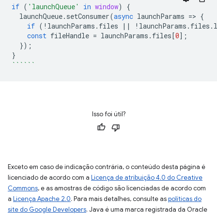
if
(
'launchQueue'
in
window
)
{
launchQueue
.
setConsumer
(
async
launchParams
=
>
{
if
(
!
launchParams
.
files
||
!
launchParams
.
files
.
const
fileHandle
=
launchParams
.
files
[
0
];
});
}
``````
Isso foi útil?
Exceto em caso de indicação contrária, o conteúdo desta página é
licenciado de acordo com a
Licença de atribuição 4.0 do Creative
Commons
, e as amostras de código são licenciadas de acordo com
a
Licença Apache 2.0
. Para mais detalhes, consulte as
políticas do
site do Google Developers
. Java é uma marca registrada da Oracle