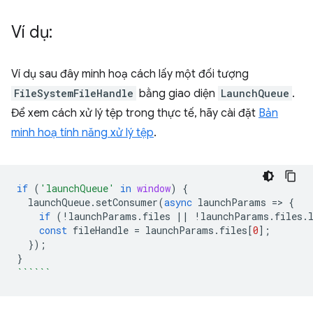
Ví dụ:
Ví dụ sau đây minh hoạ cách lấy một đối tượng
FileSystemFileHandle
bằng giao diện
LaunchQueue
.
Để xem cách xử lý tệp trong thực tế, hãy cài đặt
Bản
minh hoạ tính năng xử lý tệp
.
if
(
'launchQueue'
in
window
)
{
launchQueue
.
setConsumer
(
async
launchParams
=
>
{
if
(
!
launchParams
.
files
||
!
launchParams
.
files
.
const
fileHandle
=
launchParams
.
files
[
0
];
});
}
``````