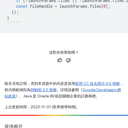
if
(
!
launchParams
.
files
||
!
launchParams
.
files
.
const
fileHandle
=
launchParams
.
files
[
0
];
});
}
``````
這對你有幫助嗎？
除非另有註明，否則本頁面中的內容是採用
創用 CC 姓名標示 4.0 授權
，
程式碼範例則為
阿帕契 2.0 授權
。詳情請參閱《
Google Developers 網
站政策
》。Java 是 Oracle 和/或其關聯企業的註冊商標。
上次更新時間：2023-11-01 (世界標準時間)。
提供相片