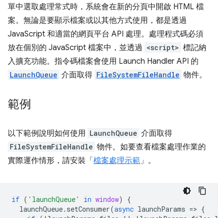
單中選取處理常式時，系統會在新的分頁中開啟 HTML 檔
案。無論是要顯示檔案或以其他方式使用，都是透過
JavaScript 和適當的網頁平台 API 處理。處理程式碼必須
放在個別的 JavaScript 檔案中，並透過
<script>
標記納
入擴充功能。指令碼檔案會使用 Launch Handler API 的
LaunchQueue
介面取得
FileSystemFileHandle
物件。
範例
以下範例說明如何使用
LaunchQueue
介面取得
FileSystemFileHandle
物件。如要查看檔案處理作業的
實際運作情形，請安裝「
檔案處理示範
」。
if
(
'launchQueue'
in
window
)
{
launchQueue
.
setConsumer
(
async
launchParams
=
>
{