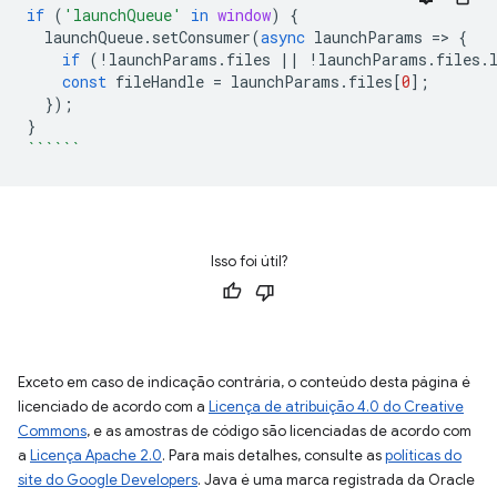
if
(
'launchQueue'
in
window
)
{
launchQueue
.
setConsumer
(
async
launchParams
=
>
{
if
(
!
launchParams
.
files
||
!
launchParams
.
files
.
const
fileHandle
=
launchParams
.
files
[
0
];
});
}
``````
Isso foi útil?
Exceto em caso de indicação contrária, o conteúdo desta página é
licenciado de acordo com a
Licença de atribuição 4.0 do Creative
Commons
, e as amostras de código são licenciadas de acordo com
a
Licença Apache 2.0
. Para mais detalhes, consulte as
políticas do
site do Google Developers
. Java é uma marca registrada da Oracle