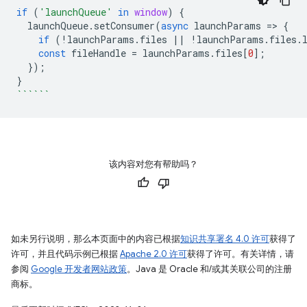
if
(
'launchQueue'
in
window
)
{
launchQueue
.
setConsumer
(
async
launchParams
=
>
{
if
(
!
launchParams
.
files
||
!
launchParams
.
files
.
const
fileHandle
=
launchParams
.
files
[
0
];
});
}
``````
该内容对您有帮助吗？
如未另行说明，那么本页面中的内容已根据
知识共享署名 4.0 许可
获得了
许可，并且代码示例已根据
Apache 2.0 许可
获得了许可。有关详情，请
参阅
Google 开发者网站政策
。Java 是 Oracle 和/或其关联公司的注册
商标。