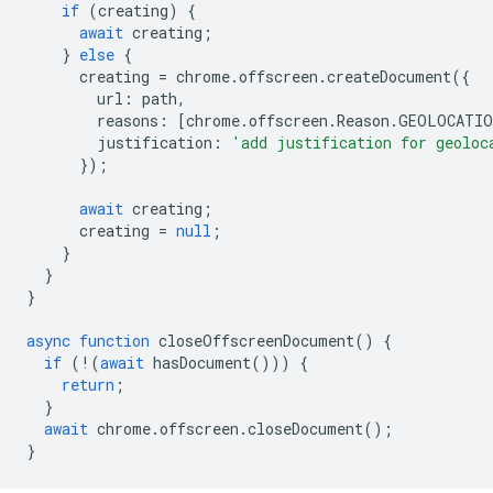
if
(
creating
)
{
await
creating
;
}
else
{
creating
=
chrome
.
offscreen
.
createDocument
({
url
:
path
,
reasons
:
[
chrome
.
offscreen
.
Reason
.
GEOLOCATIO
justification
:
'add justification for geoloc
});
await
creating
;
creating
=
null
;
}
}
}
async
function
closeOffscreenDocument
()
{
if
(
!
(
await
hasDocument
()))
{
return
;
}
await
chrome
.
offscreen
.
closeDocument
();
}