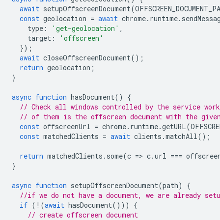
await
setupOffscreenDocument
(
OFFSCREEN_DOCUMENT_P
const
geolocation
=
await
chrome
.
runtime
.
sendMessa
type
:
'get-geolocation'
,
target
:
'offscreen'
});
await
closeOffscreenDocument
();
return
geolocation
;
}
async
function
hasDocument
()
{
// Check all windows controlled by the service work
// of them is the offscreen document with the give
const
offscreenUrl
=
chrome
.
runtime
.
getURL
(
OFFSCRE
const
matchedClients
=
await
clients
.
matchAll
();
return
matchedClients
.
some
(
c
=
>
c
.
url
===
offscree
}
async
function
setupOffscreenDocument
(
path
)
{
//if we do not have a document, we are already set
if
(
!
(
await
hasDocument
()))
{
// create offscreen document