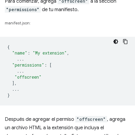
Para comenzar, agrega
"offscreen"
a la sección
"permissions"
de tu manifiesto.
manifest.json:
{
"name"
:
"My extension"
,
...
"permissions"
:
[
...
"offscreen"
],
...
}
Después de agregar el permiso
"offscreen"
, agrega
un archivo HTML a la extensión que incluya el