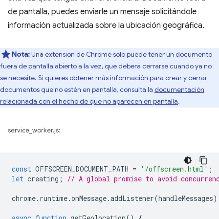
de pantalla, puedes enviarle un mensaje solicitándole
información actualizada sobre la ubicación geográfica.
Nota:
Una extensión de Chrome solo puede tener un documento
fuera de pantalla abierto a la vez, que deberá cerrarse cuando ya no
se necesite. Si quieres obtener más información para crear y cerrar
documentos que no estén en pantalla, consulta la
documentación
relacionada con el hecho de que no aparecen en pantalla
.
service_worker.js:
const
OFFSCREEN_DOCUMENT_PATH
=
'/offscreen.html'
;
let
creating
;
// A global promise to avoid concurren
chrome
.
runtime
.
onMessage
.
addListener
(
handleMessages
)
async
function
getGeolocation
()
{