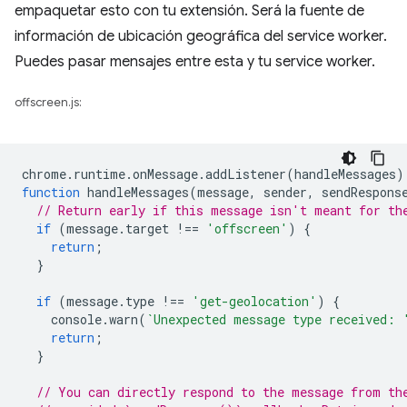
empaquetar esto con tu extensión. Será la fuente de
información de ubicación geográfica del service worker.
Puedes pasar mensajes entre esta y tu service worker.
offscreen.js:
chrome
.
runtime
.
onMessage
.
addListener
(
handleMessages
)
function
handleMessages
(
message
,
sender
,
sendRespons
// Return early if this message isn't meant for th
if
(
message
.
target
!==
'offscreen'
)
{
return
;
}
if
(
message
.
type
!==
'get-geolocation'
)
{
console
.
warn
(
`Unexpected message type received: 
return
;
}
// You can directly respond to the message from th