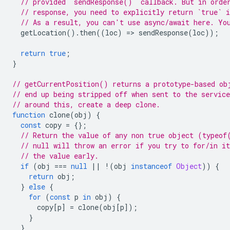
// provided `sendResponse()` callback. But in orde
// response, you need to explicitly return `true` i
// As a result, you can't use async/await here. Yo
getLocation
().
then
((
loc
)
=
>
sendResponse
(
loc
));
return
true
;
}
// getCurrentPosition() returns a prototype-based ob
// end up being stripped off when sent to the servic
// around this, create a deep clone.
function
clone
(
obj
)
{
const
copy
=
{};
// Return the value of any non true object (typeof
// null will throw an error if you try to for/in it
// the value early.
if
(
obj
===
null
||
!
(
obj
instanceof
Object
))
{
return
obj
;
}
else
{
for
(
const
p
in
obj
)
{
copy
[
p
]
=
clone
(
obj
[
p
]);
}
}