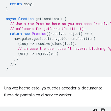
return
copy
;
}
async
function
getLocation
()
{
// Use a raw Promise here so you can pass `resolve
// callbacks for getCurrentPosition().
return
new
Promise
((
resolve
,
reject
)
=
>
{
navigator
.
geolocation
.
getCurrentPosition
(
(
loc
)
=
>
resolve
(
clone
(
loc
)),
// in case the user doesn't have/is blocking `
(
err
)
=
>
reject
(
err
)
);
});
}
Una vez hecho esto, ya puedes acceder al documento
fuera de pantalla en el service worker.