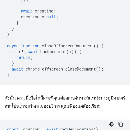
await
creating
;
creating
=
null
;
}
}
}
async
function
closeOffscreenDocument
()
{
if
(
!
(
await
hasDocument
()))
{
return
;
}
await
chrome
.
offscreen
.
closeDocument
();
}
ดังนั้น คราวนี้เมื่อใดก็ตามที่คุณต้องการค้นหาตำแหน่งทางภูมิศาสตร์
จากโปรแกรมทำงานของบริการ คุณเพียงแค่ต้องเรียก:
const
location
=
await
getGeolocation
()