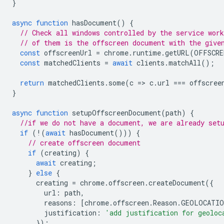
}
async
function
hasDocument
()
{
// Check all windows controlled by the service work
// of them is the offscreen document with the give
const
offscreenUrl
=
chrome
.
runtime
.
getURL
(
OFFSCRE
const
matchedClients
=
await
clients
.
matchAll
();
return
matchedClients
.
some
(
c
=
>
c
.
url
===
offscree
}
async
function
setupOffscreenDocument
(
path
)
{
//if we do not have a document, we are already set
if
(
!
(
await
hasDocument
()))
{
// create offscreen document
if
(
creating
)
{
await
creating
;
}
else
{
creating
=
chrome
.
offscreen
.
createDocument
({
url
:
path
,
reasons
:
[
chrome
.
offscreen
.
Reason
.
GEOLOCATIO
justification
:
'add justification for geoloc
});