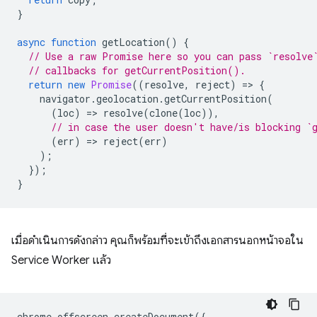
}
async
function
getLocation
()
{
// Use a raw Promise here so you can pass `resolve
// callbacks for getCurrentPosition().
return
new
Promise
((
resolve
,
reject
)
=
>
{
navigator
.
geolocation
.
getCurrentPosition
(
(
loc
)
=
>
resolve
(
clone
(
loc
)),
// in case the user doesn't have/is blocking `
(
err
)
=
>
reject
(
err
)
);
});
}
เมื่อดำเนินการดังกล่าว คุณก็พร้อมที่จะเข้าถึงเอกสารนอกหน้าจอใน
Service Worker แล้ว
chrome
.
offscreen
.
createDocument
({