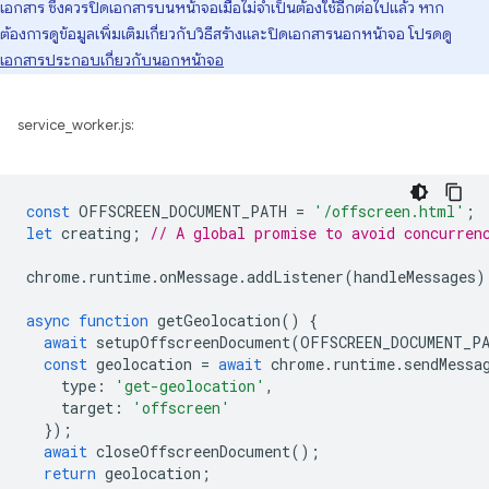
เอกสาร ซึ่งควรปิดเอกสารบนหน้าจอเมื่อไม่จำเป็นต้องใช้อีกต่อไปแล้ว หาก
ต้องการดูข้อมูลเพิ่มเติมเกี่ยวกับวิธีสร้างและปิดเอกสารนอกหน้าจอ โปรดดู
เอกสารประกอบเกี่ยวกับนอกหน้าจอ
service_worker.js:
const
OFFSCREEN_DOCUMENT_PATH
=
'/offscreen.html'
;
let
creating
;
// A global promise to avoid concurren
chrome
.
runtime
.
onMessage
.
addListener
(
handleMessages
)
async
function
getGeolocation
()
{
await
setupOffscreenDocument
(
OFFSCREEN_DOCUMENT_P
const
geolocation
=
await
chrome
.
runtime
.
sendMessa
type
:
'get-geolocation'
,
target
:
'offscreen'
});
await
closeOffscreenDocument
();
return
geolocation
;