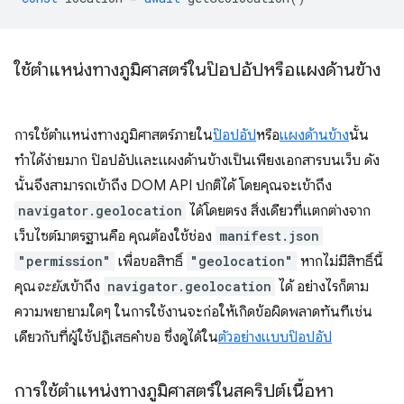
ใช้ตำแหน่งทางภูมิศาสตร์ในป๊อปอัปหรือแผงด้านข้าง
การใช้ตำแหน่งทางภูมิศาสตร์ภายใน
ป๊อปอัป
หรือ
แผงด้านข้าง
นั้น
ทำได้ง่ายมาก ป๊อปอัปและแผงด้านข้างเป็นเพียงเอกสารบนเว็บ ดัง
นั้นจึงสามารถเข้าถึง DOM API ปกติได้ โดยคุณจะเข้าถึง
navigator.geolocation
ได้โดยตรง สิ่งเดียวที่แตกต่างจาก
เว็บไซต์มาตรฐานคือ คุณต้องใช้ช่อง
manifest.json
"permission"
เพื่อขอสิทธิ์
"geolocation"
หากไม่มีสิทธิ์นี้
คุณ
จะยัง
เข้าถึง
navigator.geolocation
ได้ อย่างไรก็ตาม
ความพยายามใดๆ ในการใช้งานจะก่อให้เกิดข้อผิดพลาดทันทีเช่น
เดียวกับที่ผู้ใช้ปฏิเสธคำขอ ซึ่งดูได้ใน
ตัวอย่างแบบป๊อปอัป
การใช้ตำแหน่งทางภูมิศาสตร์ในสคริปต์เนื้อหา