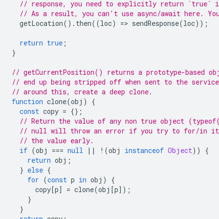
// response, you need to explicitly return `true` i
// As a result, you can't use async/await here. Yo
getLocation
().
then
((
loc
)
=
>
sendResponse
(
loc
));
return
true
;
}
// getCurrentPosition() returns a prototype-based ob
// end up being stripped off when sent to the servic
// around this, create a deep clone.
function
clone
(
obj
)
{
const
copy
=
{};
// Return the value of any non true object (typeof
// null will throw an error if you try to for/in it
// the value early.
if
(
obj
===
null
||
!
(
obj
instanceof
Object
))
{
return
obj
;
}
else
{
for
(
const
p
in
obj
)
{
copy
[
p
]
=
clone
(
obj
[
p
]);
}
}
return
copy
;