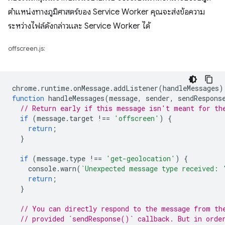
ตำแหน่งทางภูมิศาสตร์ของ Service Worker คุณจะส่งข้อความ
ระหว่างไฟล์ดังกล่าวและ Service Worker ได้
offscreen.js:
chrome
.
runtime
.
onMessage
.
addListener
(
handleMessages
)
function
handleMessages
(
message
,
sender
,
sendRespons
// Return early if this message isn't meant for th
if
(
message
.
target
!==
'offscreen'
)
{
return
;
}
if
(
message
.
type
!==
'get-geolocation'
)
{
console
.
warn
(
`Unexpected message type received: 
return
;
}
// You can directly respond to the message from th
// provided `sendResponse()` callback. But in orde