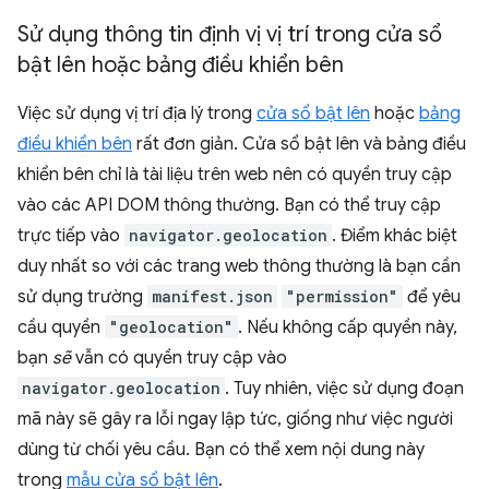
Sử dụng thông tin định vị vị trí trong cửa sổ
bật lên hoặc bảng điều khiển bên
Việc sử dụng vị trí địa lý trong
cửa sổ bật lên
hoặc
bảng
điều khiển bên
rất đơn giản. Cửa sổ bật lên và bảng điều
khiển bên chỉ là tài liệu trên web nên có quyền truy cập
vào các API DOM thông thường. Bạn có thể truy cập
trực tiếp vào
navigator.geolocation
. Điểm khác biệt
duy nhất so với các trang web thông thường là bạn cần
sử dụng trường
manifest.json
"permission"
để yêu
cầu quyền
"geolocation"
. Nếu không cấp quyền này,
bạn
sẽ
vẫn có quyền truy cập vào
navigator.geolocation
. Tuy nhiên, việc sử dụng đoạn
mã này sẽ gây ra lỗi ngay lập tức, giống như việc người
dùng từ chối yêu cầu. Bạn có thể xem nội dung này
trong
mẫu cửa sổ bật lên
.