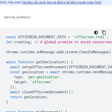
hình, hãy xem
tài liệu về cách tạo và đóng tài liệu ngoài màn hình
service_worker.js:
const
OFFSCREEN_DOCUMENT_PATH
=
'/offscreen.html'
;
let
creating
;
// A global promise to avoid concurren
chrome
.
runtime
.
onMessage
.
addListener
(
handleMessages
)
async
function
getGeolocation
()
{
await
setupOffscreenDocument
(
OFFSCREEN_DOCUMENT_P
const
geolocation
=
await
chrome
.
runtime
.
sendMessa
type
:
'get-geolocation'
,
target
:
'offscreen'
});
await
closeOffscreenDocument
();
return
geolocation
;
}
async
function
hasDocument
()
{