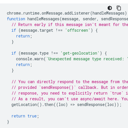
chrome
.
runtime
.
onMessage
.
addListener
(
handleMessages
)
function
handleMessages
(
message
,
sender
,
sendRespons
// Return early if this message isn't meant for th
if
(
message
.
target
!==
'offscreen'
)
{
return
;
}
if
(
message
.
type
!==
'get-geolocation'
)
{
console
.
warn
(
`Unexpected message type received: 
return
;
}
// You can directly respond to the message from th
// provided `sendResponse()` callback. But in orde
// response, you need to explicitly return `true` i
// As a result, you can't use async/await here. Yo
getLocation
().
then
((
loc
)
=
>
sendResponse
(
loc
));
return
true
;
}