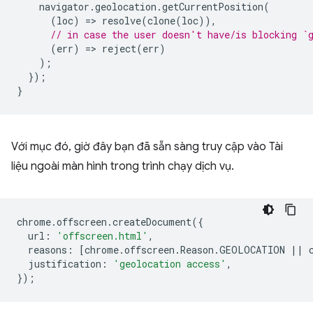
navigator
.
geolocation
.
getCurrentPosition
(
(
loc
)
=
>
resolve
(
clone
(
loc
)),
// in case the user doesn't have/is blocking `
(
err
)
=
>
reject
(
err
)
);
});
}
Với mục đó, giờ đây bạn đã sẵn sàng truy cập vào Tài
liệu ngoài màn hình trong trình chạy dịch vụ.
chrome
.
offscreen
.
createDocument
({
url
:
'offscreen.html'
,
reasons
:
[
chrome
.
offscreen
.
Reason
.
GEOLOCATION
||
justification
:
'geolocation access'
,
});