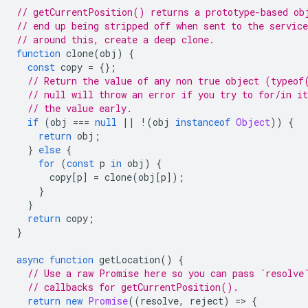
// getCurrentPosition() returns a prototype-based ob
// end up being stripped off when sent to the servic
// around this, create a deep clone.
function
clone
(
obj
)
{
const
copy
=
{};
// Return the value of any non true object (typeof
// null will throw an error if you try to for/in it
// the value early.
if
(
obj
===
null
||
!
(
obj
instanceof
Object
))
{
return
obj
;
}
else
{
for
(
const
p
in
obj
)
{
copy
[
p
]
=
clone
(
obj
[
p
]);
}
}
return
copy
;
}
async
function
getLocation
()
{
// Use a raw Promise here so you can pass `resolve
// callbacks for getCurrentPosition().
return
new
Promise
((
resolve
,
reject
)
=
>
{