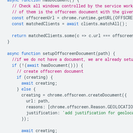
// Check all windows controlled by the service work
// of them is the offscreen document with the give
const
offscreenUrl
=
chrome
.
runtime
.
getURL
(
OFFSCRE
const
matchedClients
=
await
clients
.
matchAll
();
return
matchedClients
.
some
(
c
=
>
c
.
url
===
offscree
}
async
function
setupOffscreenDocument
(
path
)
{
//if we do not have a document, we are already set
if
(
!
(
await
hasDocument
()))
{
// create offscreen document
if
(
creating
)
{
await
creating
;
}
else
{
creating
=
chrome
.
offscreen
.
createDocument
({
url
:
path
,
reasons
:
[
chrome
.
offscreen
.
Reason
.
GEOLOCATIO
justification
:
'add justification for geoloc
});
await
creating
;