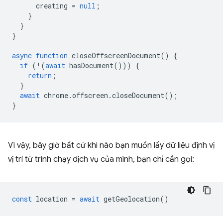
creating
=
null
;
}
}
}
async
function
closeOffscreenDocument
()
{
if
(
!
(
await
hasDocument
()))
{
return
;
}
await
chrome
.
offscreen
.
closeDocument
();
}
Vì vậy, bây giờ bất cứ khi nào bạn muốn lấy dữ liệu định vị
vị trí từ trình chạy dịch vụ của mình, bạn chỉ cần gọi:
const
location
=
await
getGeolocation
()