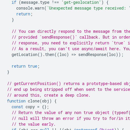
if
(
message
.
type
!==
'get-geolocation'
)
{
console
.
warn
(
`Unexpected message type received: 
return
;
}
// You can directly respond to the message from th
// provided `sendResponse()` callback. But in orde
// response, you need to explicitly return `true` i
// As a result, you can't use async/await here. Yo
getLocation
().
then
((
loc
)
=
>
sendResponse
(
loc
));
return
true
;
}
// getCurrentPosition() returns a prototype-based ob
// end up being stripped off when sent to the servic
// around this, create a deep clone.
function
clone
(
obj
)
{
const
copy
=
{};
// Return the value of any non true object (typeof
// null will throw an error if you try to for/in it
// the value early.
if
(
obj
===
null
||
!
(
obj
instanceof
Object
))
{