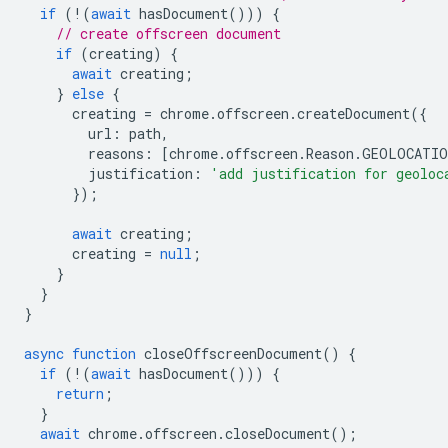
if
(
!
(
await
hasDocument
()))
{
// create offscreen document
if
(
creating
)
{
await
creating
;
}
else
{
creating
=
chrome
.
offscreen
.
createDocument
({
url
:
path
,
reasons
:
[
chrome
.
offscreen
.
Reason
.
GEOLOCATIO
justification
:
'add justification for geoloc
});
await
creating
;
creating
=
null
;
}
}
}
async
function
closeOffscreenDocument
()
{
if
(
!
(
await
hasDocument
()))
{
return
;
}
await
chrome
.
offscreen
.
closeDocument
();