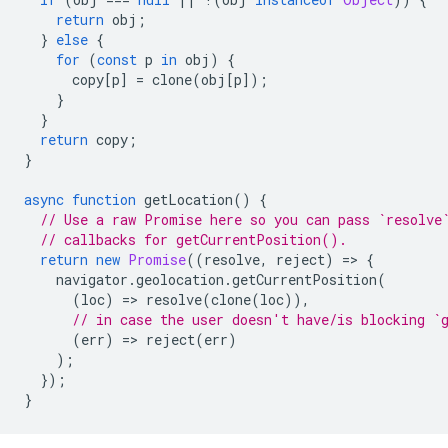
return
obj
;
}
else
{
for
(
const
p
in
obj
)
{
copy
[
p
]
=
clone
(
obj
[
p
]);
}
}
return
copy
;
}
async
function
getLocation
()
{
// Use a raw Promise here so you can pass `resolve
// callbacks for getCurrentPosition().
return
new
Promise
((
resolve
,
reject
)
=
>
{
navigator
.
geolocation
.
getCurrentPosition
(
(
loc
)
=
>
resolve
(
clone
(
loc
)),
// in case the user doesn't have/is blocking `
(
err
)
=
>
reject
(
err
)
);
});
}