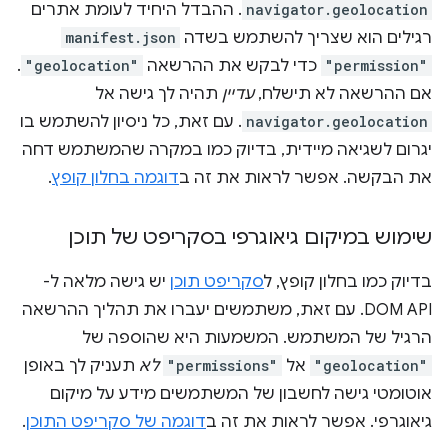
navigator.geolocation
. ההבדל היחיד לעומת אתרים
רגילים הוא שצריך להשתמש בשדה
manifest.json
"permission"
כדי לבקש את ההרשאה
"geolocation"
.
אם ההרשאה לא תישלח,
עדיין
תהיה לך גישה אל
navigator.geolocation
. עם זאת, כל ניסיון להשתמש בו
יגרום לשגיאה מיידית, בדיוק כמו במקרה שהמשתמש דחה
את הבקשה. אפשר לראות את זה ב
דוגמה בחלון קופץ
.
שימוש במיקום גיאוגרפי בסקריפט של תוכן
בדיוק כמו בחלון קופץ, ל
סקריפט תוכן
יש גישה מלאה ל-
DOM API. עם זאת, משתמשים יעברו את תהליך ההרשאה
הרגיל של המשתמש. המשמעות היא שהוספה של
"geolocation"
אל
"permissions"
לא
תעניק לך באופן
אוטומטי גישה לחשבון של המשתמשים מידע על מיקום
גיאוגרפי. אפשר לראות את זה ב
דוגמה של סקריפט התוכן
.