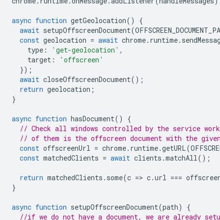
chrome
.
runtime
.
onMessage
.
addListener
(
handleMessages
)
async
function
getGeolocation
()
{
await
setupOffscreenDocument
(
OFFSCREEN_DOCUMENT_P
const
geolocation
=
await
chrome
.
runtime
.
sendMessa
type
:
'get-geolocation'
,
target
:
'offscreen'
});
await
closeOffscreenDocument
();
return
geolocation
;
}
async
function
hasDocument
()
{
// Check all windows controlled by the service work
// of them is the offscreen document with the give
const
offscreenUrl
=
chrome
.
runtime
.
getURL
(
OFFSCRE
const
matchedClients
=
await
clients
.
matchAll
();
return
matchedClients
.
some
(
c
=
>
c
.
url
===
offscree
}
async
function
setupOffscreenDocument
(
path
)
{
//if we do not have a document, we are already set