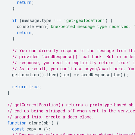
return
;
}
if
(
message
.
type
!==
'get-geolocation'
)
{
console
.
warn
(
`Unexpected message type received: 
return
;
}
// You can directly respond to the message from th
// provided `sendResponse()` callback. But in orde
// response, you need to explicitly return `true` i
// As a result, you can't use async/await here. Yo
getLocation
().
then
((
loc
)
=
>
sendResponse
(
loc
));
return
true
;
}
// getCurrentPosition() returns a prototype-based ob
// end up being stripped off when sent to the servic
// around this, create a deep clone.
function
clone
(
obj
)
{
const
copy
=
{};
// Return the value of any non true object (typeof