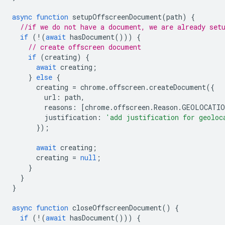
async
function
setupOffscreenDocument
(
path
)
{
//if we do not have a document, we are already set
if
(
!
(
await
hasDocument
()))
{
// create offscreen document
if
(
creating
)
{
await
creating
;
}
else
{
creating
=
chrome
.
offscreen
.
createDocument
({
url
:
path
,
reasons
:
[
chrome
.
offscreen
.
Reason
.
GEOLOCATIO
justification
:
'add justification for geoloc
});
await
creating
;
creating
=
null
;
}
}
}
async
function
closeOffscreenDocument
()
{
if
(
!
(
await
hasDocument
()))
{