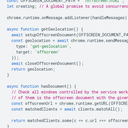
const
OFFSCREEN_DOCUMENT_PATH
=
'/offscreen.html'
;
let
creating
;
// A global promise to avoid concurren
chrome
.
runtime
.
onMessage
.
addListener
(
handleMessages
)
async
function
getGeolocation
()
{
await
setupOffscreenDocument
(
OFFSCREEN_DOCUMENT_P
const
geolocation
=
await
chrome
.
runtime
.
sendMessa
type
:
'get-geolocation'
,
target
:
'offscreen'
});
await
closeOffscreenDocument
();
return
geolocation
;
}
async
function
hasDocument
()
{
// Check all windows controlled by the service work
// of them is the offscreen document with the give
const
offscreenUrl
=
chrome
.
runtime
.
getURL
(
OFFSCRE
const
matchedClients
=
await
clients
.
matchAll
();
return
matchedClients
.
some
(
c
=
>
c
.
url
===
offscree
}