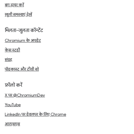
बग दायर करें
खुली समस्याएं देखें
मिलता-जुलता कॉन्टेंट
Chromium के अपडेट
केस स्टडी
संग्रह
पॉडकास्ट और टीवी शो
फ़ॉलो करें
X पर @ChromiumDev
YouTube
LinkedIn पर डेवलपर के लिए Chrome
आरएसएस