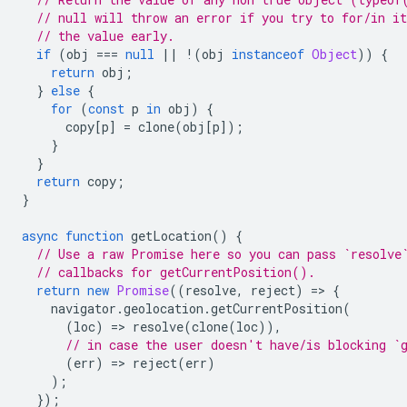
// null will throw an error if you try to for/in it
// the value early.
if
(
obj
===
null
||
!
(
obj
instanceof
Object
))
{
return
obj
;
}
else
{
for
(
const
p
in
obj
)
{
copy
[
p
]
=
clone
(
obj
[
p
]);
}
}
return
copy
;
}
async
function
getLocation
()
{
// Use a raw Promise here so you can pass `resolve
// callbacks for getCurrentPosition().
return
new
Promise
((
resolve
,
reject
)
=
>
{
navigator
.
geolocation
.
getCurrentPosition
(
(
loc
)
=
>
resolve
(
clone
(
loc
)),
// in case the user doesn't have/is blocking `
(
err
)
=
>
reject
(
err
)
);
});