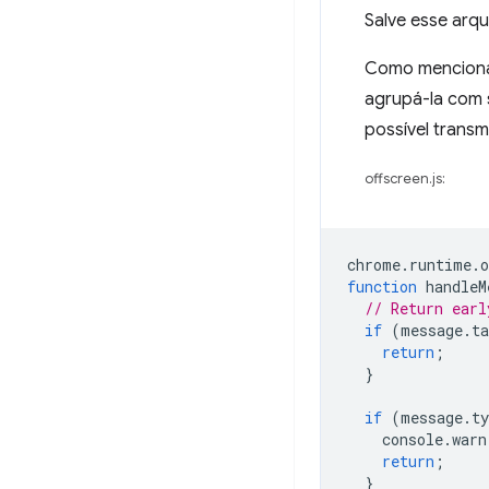
Salve esse arqu
Como menciona
agrupá-la com 
possível transm
offscreen.js:
chrome
.
runtime
.
o
function
handleM
// Return earl
if
(
message
.
ta
return
;
}
if
(
message
.
ty
console
.
warn
return
;
}