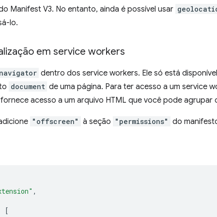
o Manifest V3. No entanto, ainda é possível usar
geolocati
á-lo.
alização em service workers
navigator
dentro dos service workers. Ele só está disponív
eto
document
de uma página. Para ter acesso a um service w
e fornece acesso a um arquivo HTML que você pode agrupar 
adicione
"offscreen"
à seção
"permissions"
do manifest
xtension"
,
:
[