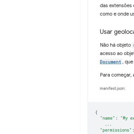
das extensões d
como e onde us
Usar geoloc
Não há objeto
acesso ao obj
Document
, qu
Para começar, 
manifest.json:
{
"name"
:
"My e
...
"permissions"