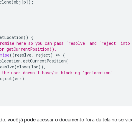
clone
(
obj
[
p
]);
etLocation
()
{
romise here so you can pass `resolve` and `reject` into
or getCurrentPosition().
mise
((
resolve
,
reject
)
=
>
{
olocation
.
getCurrentPosition
(
esolve
(
clone
(
loc
)),
 the user doesn't have/is blocking `geolocation`
reject
(
err
)
do, você já pode acessar o documento fora da tela no servic