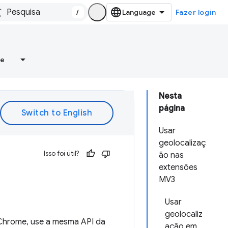
/
Fazer login
re
Nesta
página
Usar
geolocalizaç
Isso foi útil?
ão nas
extensões
MV3
Usar
geolocaliz
 Chrome, use a mesma API da
ação em