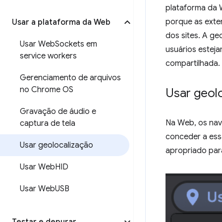
plataforma da
porque as exte
Usar a plataforma da Web
dos sites. A g
Usar Web
Sockets em
usuários esteja
service workers
compartilhada.
Gerenciamento de arquivos
no Chrome OS
Usar geol
Gravação de áudio e
Na Web, os nav
captura de tela
conceder a ess
Usar geolocalização
apropriado par
Usar Web
HID
Usar Web
USB