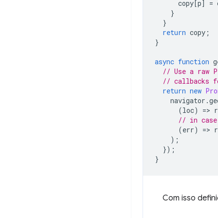
copy
[
p
]
=
}
}
return
copy
;
}
async
function
g
// Use a raw P
// callbacks f
return
new
Pro
navigator
.
ge
(
loc
)
=
>
r
// in case
(
err
)
=
>
);
});
}
Com isso defini