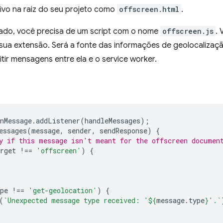
ivo na raiz do seu projeto como
offscreen.html
.
do, você precisa de um script com o nome
offscreen.js
.
sua extensão. Será a fonte das informações de geolocalizaçã
itir mensagens entre ela e o service worker.
nMessage
.
addListener
(
handleMessages
);
essages
(
message
,
sender
,
sendResponse
)
{
y if this message isn't meant for the offscreen documen
rget
!==
'offscreen'
)
{
pe
!==
'get-geolocation'
)
{
(
`Unexpected message type received: '
${
message
.
type
}
'.`