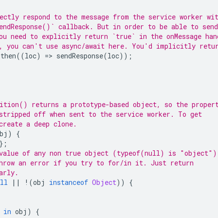
ectly respond to the message from the service worker wi
endResponse()` callback. But in order to be able to send
ou need to explicitly return `true` in the onMessage han
, you can't use async/await here. You'd implicitly retu
.
then
((
loc
)
=
>
sendResponse
(
loc
));
ition() returns a prototype-based object, so the proper
stripped off when sent to the service worker. To get
create a deep clone.
bj
)
{
};
value of any non true object (typeof(null) is "object")
hrow an error if you try to for/in it. Just return
arly.
ll
||
!
(
obj
instanceof
Object
))
{
in
obj
)
{