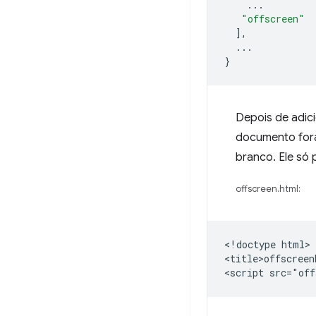
...
"offscreen"
],
...
}
Depois de adic
documento fora
branco. Ele só
offscreen.html:
<!doctype html>

<title>offscreen