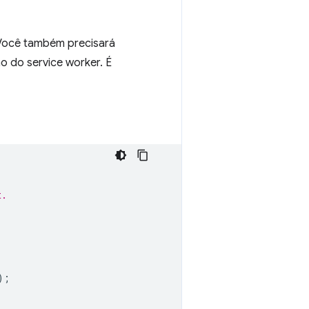
 Você também precisará
o do service worker. É
t.
);