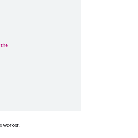
 the
e worker.