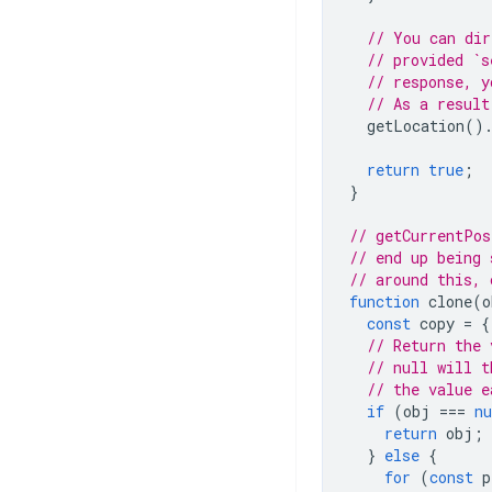
// You can dir
// provided `s
// response, y
// As a result
getLocation
()
return
true
;
}
// getCurrentPos
// end up being 
// around this, 
function
clone
(
o
const
copy
=
{
// Return the 
// null will t
// the value e
if
(
obj
===
nu
return
obj
;
}
else
{
for
(
const
p