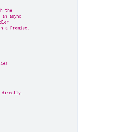
th the
 an async
dler
rn a Promise.
ties
 directly.