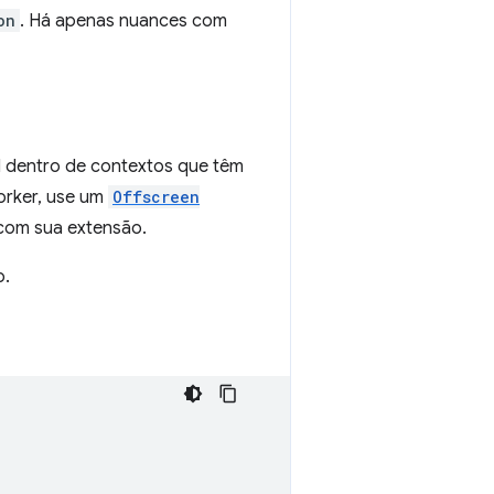
on
. Há apenas nuances com
el dentro de contextos que têm
orker, use um
Offscreen
com sua extensão.
o.