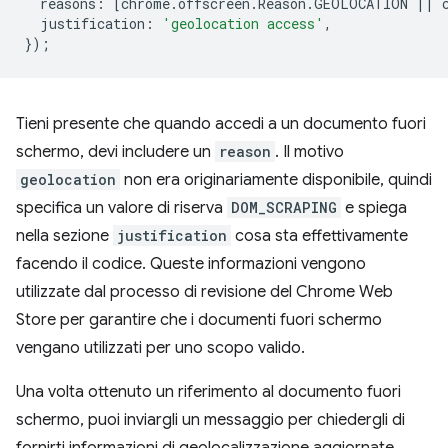
reasons
:
[
chrome
.
offscreen
.
Reason
.
GEOLOCATION
||
justification
:
'geolocation access'
,
});
Tieni presente che quando accedi a un documento fuori
schermo, devi includere un
reason
. Il motivo
geolocation
non era originariamente disponibile, quindi
specifica un valore di riserva
DOM_SCRAPING
e spiega
nella sezione
justification
cosa sta effettivamente
facendo il codice. Queste informazioni vengono
utilizzate dal processo di revisione del Chrome Web
Store per garantire che i documenti fuori schermo
vengano utilizzati per uno scopo valido.
Una volta ottenuto un riferimento al documento fuori
schermo, puoi inviargli un messaggio per chiedergli di
fornirti informazioni di geolocalizzazione aggiornate.