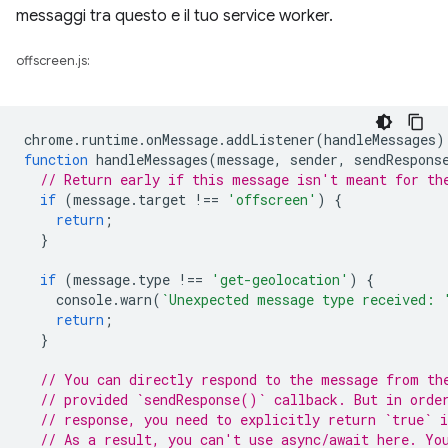
messaggi tra questo e il tuo service worker.
offscreen.js:
chrome
.
runtime
.
onMessage
.
addListener
(
handleMessages
)
function
handleMessages
(
message
,
sender
,
sendRespons
// Return early if this message isn't meant for th
if
(
message
.
target
!==
'offscreen'
)
{
return
;
}
if
(
message
.
type
!==
'get-geolocation'
)
{
console
.
warn
(
`Unexpected message type received: 
return
;
}
// You can directly respond to the message from th
// provided `sendResponse()` callback. But in orde
// response, you need to explicitly return `true` i
// As a result, you can't use async/await here. Yo