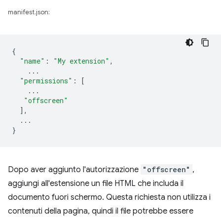
manifest.json:
{
"name"
:
"My extension"
,
...
"permissions"
:
[
...
"offscreen"
],
...
}
Dopo aver aggiunto l'autorizzazione
"offscreen"
,
aggiungi all'estensione un file HTML che includa il
documento fuori schermo. Questa richiesta non utilizza i
contenuti della pagina, quindi il file potrebbe essere