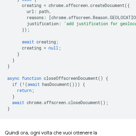
creating
=
chrome
.
offscreen
.
createDocument
({
url
:
path
,
reasons
:
[
chrome
.
offscreen
.
Reason
.
GEOLOCATIO
justification
:
'add justification for geoloc
});
await
creating
;
creating
=
null
;
}
}
}
async
function
closeOffscreenDocument
()
{
if
(
!
(
await
hasDocument
()))
{
return
;
}
await
chrome
.
offscreen
.
closeDocument
();
}
Quindi ora, ogni volta che vuoi ottenere la