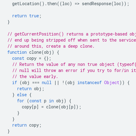
getLocation
().
then
((
loc
)
=
>
sendResponse
(
loc
));
return
true
;
}
// getCurrentPosition() returns a prototype-based ob
// end up being stripped off when sent to the servic
// around this, create a deep clone.
function
clone
(
obj
)
{
const
copy
=
{};
// Return the value of any non true object (typeof
// null will throw an error if you try to for/in it
// the value early.
if
(
obj
===
null
||
!
(
obj
instanceof
Object
))
{
return
obj
;
}
else
{
for
(
const
p
in
obj
)
{
copy
[
p
]
=
clone
(
obj
[
p
]);
}
}
return
copy
;
}