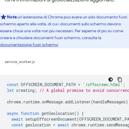
Nota
:un'estensione di Chrome può avere un solo documento fuori
schermo aperto alla volta, di cui i documenti sullo schermo devono
essere chiusi una volta non più necessari. Per saperne di più su come
creare e chiudere documenti fuori schermo, consulta la
documentazione fuori schermo
service_worker.js:
const
OFFSCREEN_DOCUMENT_PATH
=
'/offscreen.html'
;
let
creating
;
// A global promise to avoid concurren
chrome
.
runtime
.
onMessage
.
addListener
(
handleMessages
)
async
function
getGeolocation
()
{
await
setupOffscreenDocument
(
OFFSCREEN_DOCUMENT_P
const
geolocation
=
await
chrome
.
runtime
.
sendMessa