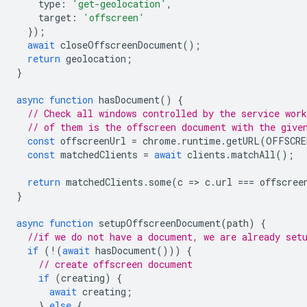
type
:
'get-geolocation'
,
target
:
'offscreen'
});
await
closeOffscreenDocument
();
return
geolocation
;
}
async
function
hasDocument
()
{
// Check all windows controlled by the service work
// of them is the offscreen document with the give
const
offscreenUrl
=
chrome
.
runtime
.
getURL
(
OFFSCRE
const
matchedClients
=
await
clients
.
matchAll
();
return
matchedClients
.
some
(
c
=
>
c
.
url
===
offscree
}
async
function
setupOffscreenDocument
(
path
)
{
//if we do not have a document, we are already set
if
(
!
(
await
hasDocument
()))
{
// create offscreen document
if
(
creating
)
{
await
creating
;
}
else
{