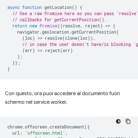
async
function
getLocation
()
{
// Use a raw Promise here so you can pass `resolve
// callbacks for getCurrentPosition().
return
new
Promise
((
resolve
,
reject
)
=
>
{
navigator
.
geolocation
.
getCurrentPosition
(
(
loc
)
=
>
resolve
(
clone
(
loc
)),
// in case the user doesn't have/is blocking `
(
err
)
=
>
reject
(
err
)
);
});
}
Con questo, ora puoi accedere al documento fuori
schermo nel service worker.
chrome
.
offscreen
.
createDocument
({
url
:
'offscreen.html'
,