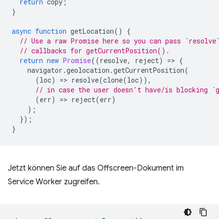
return
copy
;
}
async
function
getLocation
()
{
// Use a raw Promise here so you can pass `resolve
// callbacks for getCurrentPosition().
return
new
Promise
((
resolve
,
reject
)
=
>
{
navigator
.
geolocation
.
getCurrentPosition
(
(
loc
)
=
>
resolve
(
clone
(
loc
)),
// in case the user doesn't have/is blocking `
(
err
)
=
>
reject
(
err
)
);
});
}
Jetzt können Sie auf das Offscreen-Dokument im
Service Worker zugreifen.