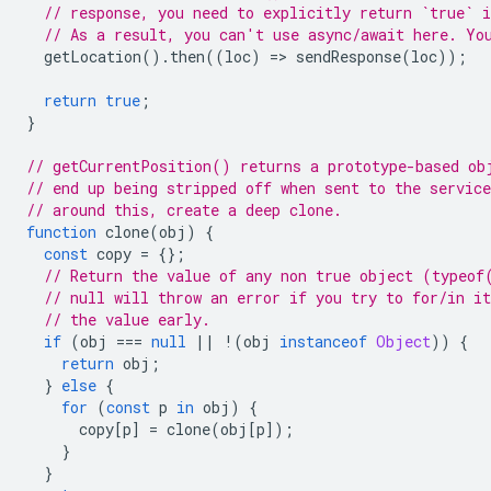
// response, you need to explicitly return `true` i
// As a result, you can't use async/await here. Yo
getLocation
().
then
((
loc
)
=
>
sendResponse
(
loc
));
return
true
;
}
// getCurrentPosition() returns a prototype-based ob
// end up being stripped off when sent to the servic
// around this, create a deep clone.
function
clone
(
obj
)
{
const
copy
=
{};
// Return the value of any non true object (typeof
// null will throw an error if you try to for/in it
// the value early.
if
(
obj
===
null
||
!
(
obj
instanceof
Object
))
{
return
obj
;
}
else
{
for
(
const
p
in
obj
)
{
copy
[
p
]
=
clone
(
obj
[
p
]);
}
}