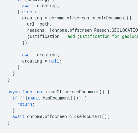
await
creating
;
}
else
{
creating
=
chrome
.
offscreen
.
createDocument
({
url
:
path
,
reasons
:
[
chrome
.
offscreen
.
Reason
.
GEOLOCATIO
justification
:
'add justification for geoloc
});
await
creating
;
creating
=
null
;
}
}
}
async
function
closeOffscreenDocument
()
{
if
(
!
(
await
hasDocument
()))
{
return
;
}
await
chrome
.
offscreen
.
closeDocument
();
}