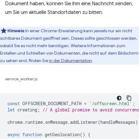
Dokument haben, können Sie ihm eine Nachricht senden,
um Sie um aktuelle Standortdaten zu bitten.
Hinweis
:In einer Chrome-Erweiterung kann jeweils nur ein nicht
sichtbares Dokument geöffnet sein. Dieses sollte geschlossen werden,
sobald Sie es nicht mehr benötigen. Weitere Informationen zum
Erstellen und Schließen von Dokumenten, die nicht auf dem Bildschirm
zu sehen sind, finden Sie
in der Dokumentation
.
service_worker.js:
const
OFFSCREEN_DOCUMENT_PATH
=
'/offscreen.html'
;
let
creating
;
// A global promise to avoid concurren
chrome
.
runtime
.
onMessage
.
addListener
(
handleMessages
)
async
function
getGeolocation
()
{