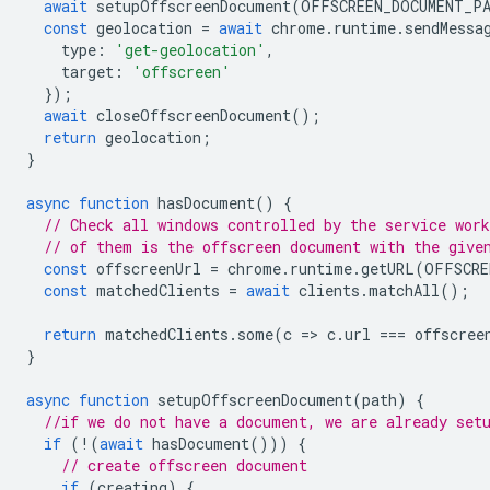
await
setupOffscreenDocument
(
OFFSCREEN_DOCUMENT_P
const
geolocation
=
await
chrome
.
runtime
.
sendMessa
type
:
'get-geolocation'
,
target
:
'offscreen'
});
await
closeOffscreenDocument
();
return
geolocation
;
}
async
function
hasDocument
()
{
// Check all windows controlled by the service work
// of them is the offscreen document with the give
const
offscreenUrl
=
chrome
.
runtime
.
getURL
(
OFFSCRE
const
matchedClients
=
await
clients
.
matchAll
();
return
matchedClients
.
some
(
c
=
>
c
.
url
===
offscree
}
async
function
setupOffscreenDocument
(
path
)
{
//if we do not have a document, we are already set
if
(
!
(
await
hasDocument
()))
{
// create offscreen document
if
(
creating
)
{