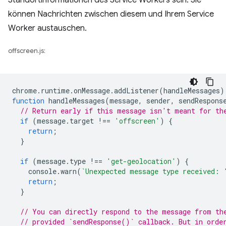
können Nachrichten zwischen diesem und Ihrem Service
Worker austauschen.
offscreen.js:
chrome
.
runtime
.
onMessage
.
addListener
(
handleMessages
)
function
handleMessages
(
message
,
sender
,
sendRespons
// Return early if this message isn't meant for th
if
(
message
.
target
!==
'offscreen'
)
{
return
;
}
if
(
message
.
type
!==
'get-geolocation'
)
{
console
.
warn
(
`Unexpected message type received: 
return
;
}
// You can directly respond to the message from th
// provided `sendResponse()` callback. But in orde