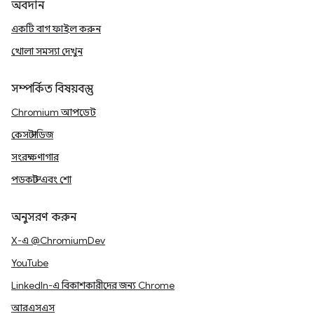
অবদান
একটি বাগ ফাইল করুন
খোলা সমস্যা দেখুন
সম্পর্কিত বিষয়বস্তু
Chromium আপডেট
কেস স্টাডিজ
সংরক্ষণাগার
পডকাস্ট এবং শো
অনুসরণ করুন
X-এ @ChromiumDev
YouTube
LinkedIn-এ বিকাশকারীদের জন্য Chrome
আরএসএস