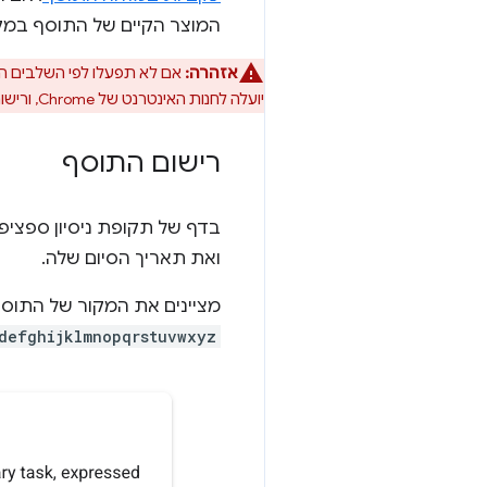
המוצר הקיים של התוסף במקו
אזהרה:
אם לא תפעלו לפי השלבים הא
יועלה לחנות האינטרנט של Chrome, ורישום הגרסת הניסיון המקורית לא יהיה בתוקף יותר.
רישום התוסף
בדף של תקופת ניסיון ספציפי
ואת תאריך הסיום שלה.
מציינים את המקור של התוסף ל-Chrome בשדה 'מקור אינטרנט',
defghijklmnopqrstuvwxyz