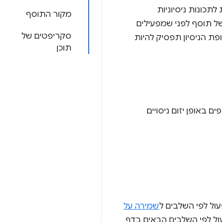
תכונות ניסיוניות
מקור התוסף
ש בהן כדי לבדוק התנהגות של פלטפורמה או ממשק API חדש של תוסף לפני שמפעילים
סקריפטים של
פת הניסיון תפסיק להיות
תוכן
Chr. בדרך כלל, אנחנו משתפים באופן יזום ניסויים
ול לפי השלבים ל
שמירה על
 בחנות האינטרנט של Chrome, תוכלו לפעול לפי השלבים הבאים בדף