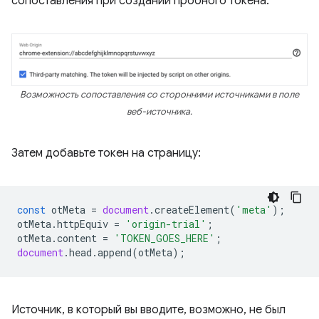
сопоставления при создании пробного токена:
Возможность сопоставления со сторонними источниками в поле
веб-источника.
Затем добавьте токен на страницу:
const
otMeta
=
document
.
createElement
(
'meta'
);
otMeta
.
httpEquiv
=
'origin-trial'
;
otMeta
.
content
=
'TOKEN_GOES_HERE'
;
document
.
head
.
append
(
otMeta
);
Источник, в который вы вводите, возможно, не был