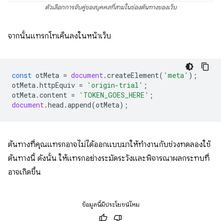
ตัวเลือกการจับคู่ของบุคคลที่สามในช่องต้นทางของเว็บ
จากนั้นแทรกโทเค็นลงในหน้าเว็บ
const
otMeta
=
document
.
createElement
(
'meta'
);
otMeta
.
httpEquiv
=
'origin-trial'
;
otMeta
.
content
=
'TOKEN_GOES_HERE'
;
document
.
head
.
append
(
otMeta
);
ต้นทางที่คุณแทรกอาจไม่ได้ออกแบบมาให้ทํางานกับช่วงทดลองใช้
ต้นทางนี้ ดังนั้น ให้แทรกอย่างระมัดระวังและพิจารณาผลกระทบที่
อาจเกิดขึ้น
ข้อมูลนี้มีประโยชน์ไหม