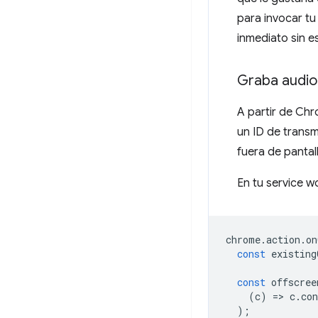
para invocar tu
inmediato sin e
Graba audio
A partir de Chr
un ID de trans
fuera de pantal
En tu service w
chrome
.
action
.
on
const
existing
const
offscree
(
c
)
=
>
c
.
co
);