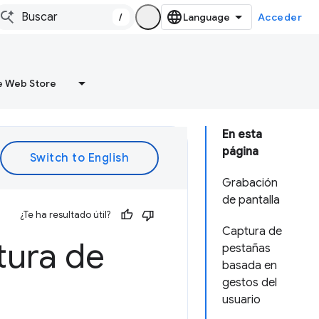
/
Acceder
 Web Store
En esta
página
Grabación
de pantalla
¿Te ha resultado útil?
Captura de
tura de
pestañas
basada en
gestos del
usuario