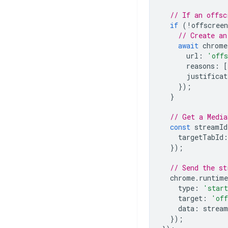
// If an offsc
if
(
!
offscree
// Create an
await
chrome
url
:
'offs
reasons
:
[
justificat
});
}
// Get a Media
const
streamId
targetTabId
:
});
// Send the st
chrome
.
runtime
type
:
'start
target
:
'off
data
:
stream
});