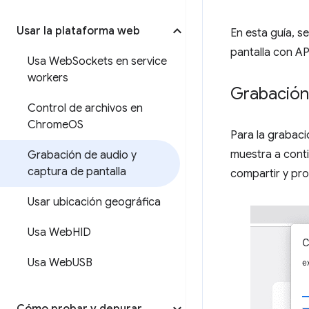
Usar la plataforma web
En esta guía, s
pantalla con A
Usa Web
Sockets en service
workers
Grabación
Control de archivos en
Chrome
OS
Para la grabaci
muestra a conti
Grabación de audio y
captura de pantalla
compartir y pro
Usar ubicación geográfica
Usa Web
HID
Usa Web
USB