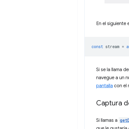
En el siguiente
const
stream
=
a
Si se la llama 
navegue a un n
pantalla
con el
Captura d
Si llamas a
get
que le gustaría