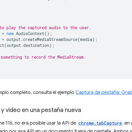
to play the captured audio to the user.
=
new
AudioContext
();
=
output
.
createMediaStreamSource
(
media
);
ct
(
output
.
destination
);
something to record the MediaStream.
mplo completo, consulta el ejemplo
Captura de pestaña: Gra
 y video en una pestaña nueva
 116, no era posible usar la API de
chrome.tabCapture
en 
eado por esa API en un documento fuera de pantalla. Ambos s