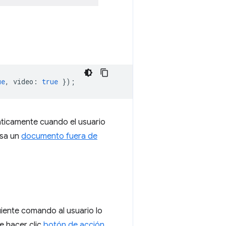
ue
,
video
:
true
});
máticamente cuando el usuario
usa un
documento fuera de
uiente comando al usuario lo
e hacer clic
botón de acción