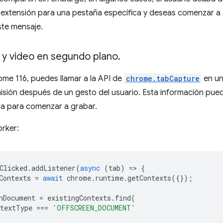
 extensión para una pestaña específica y deseas comenzar a 
ste mensaje.
 y video en segundo plano
.
ome 116, puedes llamar a la API de
chrome.tabCapture
en un
misión después de un gesto del usuario. Esta información pu
la para comenzar a grabar.
orker:
Clicked
.
addListener
(
async
(
tab
)
=
>
{
Contexts
=
await
chrome
.
runtime
.
getContexts
({});
nDocument
=
existingContexts
.
find
(
ntextType
===
'OFFSCREEN_DOCUMENT'