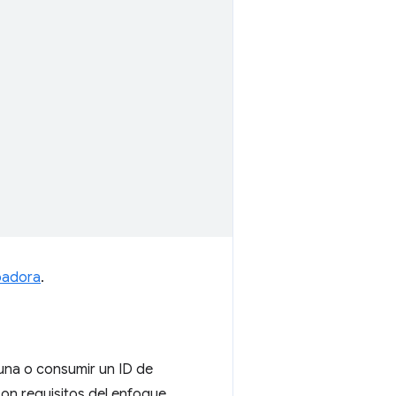
badora
.
una o consumir un ID de
on requisitos del enfoque