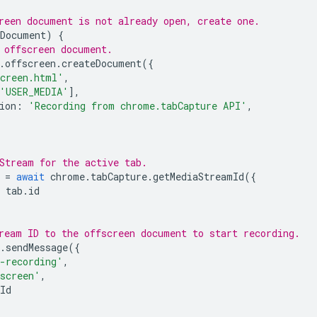
reen document is not already open, create one.
nDocument
)
{
 offscreen document.
.
offscreen
.
createDocument
({
creen.html'
,
'USER_MEDIA'
],
ion
:
'Recording from chrome.tabCapture API'
,
Stream for the active tab.
=
await
chrome
.
tabCapture
.
getMediaStreamId
({
tab
.
id
ream ID to the offscreen document to start recording.
.
sendMessage
({
-recording'
,
screen'
,
Id