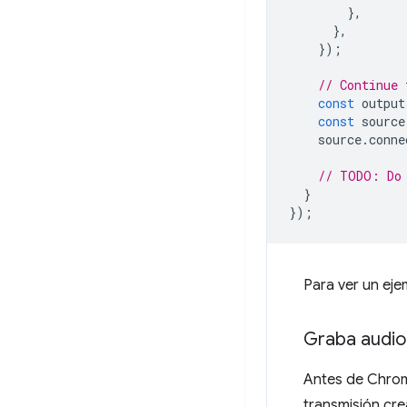
},
},
});
// Continue 
const
output
const
source
source
.
conne
// TODO: Do 
}
});
Para ver un eje
Graba audio
Antes de Chrome
transmisión cr