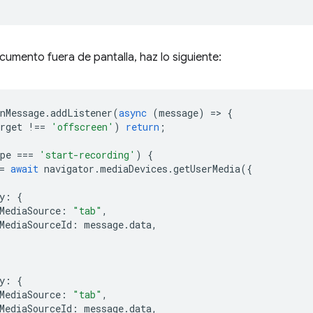
cumento fuera de pantalla, haz lo siguiente:
nMessage
.
addListener
(
async
(
message
)
=
>
{
rget
!==
'offscreen'
)
return
;
pe
===
'start-recording'
)
{
=
await
navigator
.
mediaDevices
.
getUserMedia
({
y
:
{
MediaSource
:
"tab"
,
MediaSourceId
:
message
.
data
,
y
:
{
MediaSource
:
"tab"
,
MediaSourceId
:
message
.
data
,