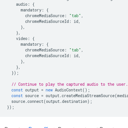
audio
:
{
mandatory
:
{
chromeMediaSource
:
"tab"
,
chromeMediaSourceId
:
id
,
},
},
video
:
{
mandatory
:
{
chromeMediaSource
:
"tab"
,
chromeMediaSourceId
:
id
,
},
},
});
// Continue to play the captured audio to the user.
const
output
=
new
AudioContext
();
const
source
=
output
.
createMediaStreamSource
(
medi
source
.
connect
(
output
.
destination
);
});