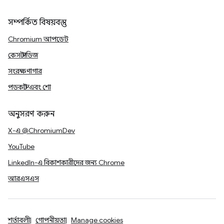
সম্পর্কিত বিষয়বস্তু
Chromium আপডেট
কেস স্টাডিজ
সংরক্ষণাগার
পডকাস্ট এবং শো
অনুসরণ করুন
X-এ @ChromiumDev
YouTube
LinkedIn-এ বিকাশকারীদের জন্য Chrome
আরএসএস
শর্তাবলী
গোপনীয়তা
Manage cookies