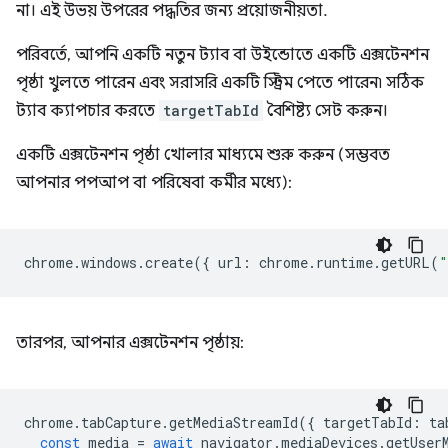
না। এই উভয় উপরের পদ্ধতির জন্য প্রয়োজনীয়তা.
পরিবর্তে, আপনি একটি নতুন ট্যাব বা উইন্ডোতে একটি এক্সটেনশন
পৃষ্ঠা খুলতে পারেন এবং সরাসরি একটি স্ট্রিম পেতে পারেন৷ সঠিক
ট্যাব ক্যাপচার করতে
targetTabId
বৈশিষ্ট্য সেট করুন।
একটি এক্সটেনশন পৃষ্ঠা খোলার মাধ্যমে শুরু করুন (সম্ভবত
আপনার পপআপ বা পরিষেবা কর্মীর মধ্যে):
chrome
.
windows
.
create
({
url
:
chrome
.
runtime
.
getURL
(
"
তারপর, আপনার এক্সটেনশন পৃষ্ঠায়:
chrome
.
tabCapture
.
getMediaStreamId
({
targetTabId
:
ta
const
media
=
await
navigator
.
mediaDevices
.
getUser