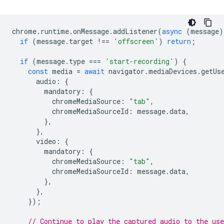
chrome
.
runtime
.
onMessage
.
addListener
(
async
(
message
)
if
(
message
.
target
!==
'offscreen'
)
return
;
if
(
message
.
type
===
'start-recording'
)
{
const
media
=
await
navigator
.
mediaDevices
.
getUs
audio
:
{
mandatory
:
{
chromeMediaSource
:
"tab"
,
chromeMediaSourceId
:
message
.
data
,
},
},
video
:
{
mandatory
:
{
chromeMediaSource
:
"tab"
,
chromeMediaSourceId
:
message
.
data
,
},
},
});
// Continue to play the captured audio to the use