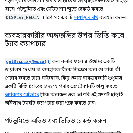
নতুন পৃষ্ঠায় নেভিগেট করার সময় রেকর্ডিং স্বয়ংক্রিয়ভাবে শেষ হয়ে
যাবে। পটভূমিতে এবং নেভিগেশন জুড়ে রেকর্ড করতে,
DISPLAY_MEDIA
কারণ সহ একটি
অফস্ক্রিন নথি
ব্যবহার করুন৷
ব্যবহারকারীর অঙ্গভঙ্গির উপর ভিত্তি করে
ট্যাব ক্যাপচার
getDisplayMedia()
কল করার ফলে ব্রাউজারে একটি
ডায়ালগ দেখায় যা ব্যবহারকারীকে জিজ্ঞেস করে যে তারা কী
শেয়ার করতে চায়। যাইহোক, কিছু ক্ষেত্রে ব্যবহারকারী শুধুমাত্র
একটি নির্দিষ্ট ট্যাবের জন্য আপনার এক্সটেনশনটি চালু করতে
অ্যাকশন বোতামে
ক্লিক করেছেন এবং আপনি এই প্রম্পট ছাড়াই
অবিলম্বে ট্যাবটি ক্যাপচার করা শুরু করতে চান৷
পটভূমিতে অডিও এবং ভিডিও রেকর্ড করুন