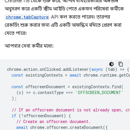
Chrome 116 থেকে শুরু করে, আপনি ব্যবহারকারীর অঙ্গভঙ্গি
অনুসরণ করে একটি স্ট্রীম আইডি পেতে একজন পরিষেবা কর্মীকে
chrome.tabCapture
API কল করতে পারেন। তারপর
রেকর্ডিং শুরু করার জন্য এটি একটি অফস্ক্রিন নথিতে প্রেরণ করা
যেতে পারে।
আপনার সেবা কর্মীর মধ্যে:
chrome
.
action
.
onClicked
.
addListener
(
async
(
tab
)
=
>
{
const
existingContexts
=
await
chrome
.
runtime
.
getC
const
offscreenDocument
=
existingContexts
.
find
(
(
c
)
=
>
c
.
contextType
===
'OFFSCREEN_DOCUMENT'
);
// If an offscreen document is not already open, c
if
(
!
offscreenDocument
)
{
// Create an offscreen document.
await
chrome
.
offscreen
.
createDocument
({