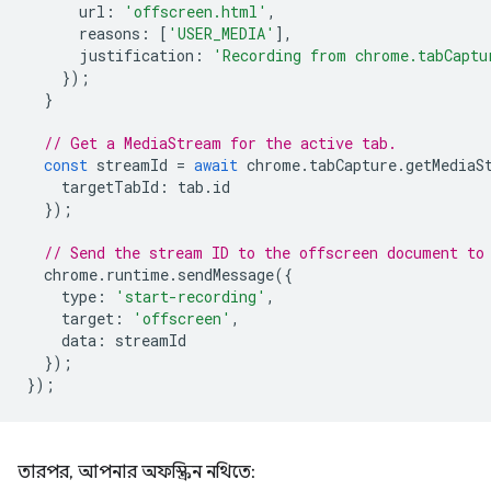
url
:
'offscreen.html'
,
reasons
:
[
'USER_MEDIA'
],
justification
:
'Recording from chrome.tabCaptu
});
}
// Get a MediaStream for the active tab.
const
streamId
=
await
chrome
.
tabCapture
.
getMediaS
targetTabId
:
tab
.
id
});
// Send the stream ID to the offscreen document to
chrome
.
runtime
.
sendMessage
({
type
:
'start-recording'
,
target
:
'offscreen'
,
data
:
streamId
});
});
তারপর, আপনার অফস্ক্রিন নথিতে: